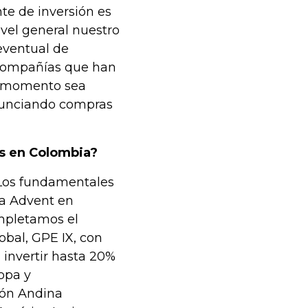
te de inversión es
ivel general nuestro
eventual de
 compañías que han
l momento sea
unciando compras
ás en Colombia?
 Los fundamentales
ara Advent en
ompletamos el
obal, GPE IX, con
 invertir hasta 20%
opa y
ión Andina