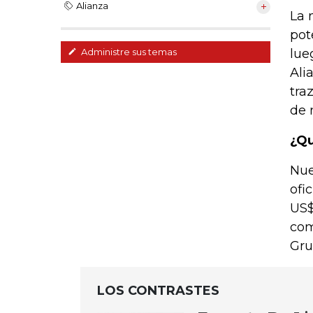
Alianza
La 
pot
lue
Administre sus temas
Ali
tra
de 
¿Qu
Nue
ofi
US$
com
Gru
LOS CONTRASTES