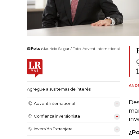
Foto:
Mauricio Salgar / Foto: Advent International
ANDR
Agregue a sus temas de interés
Des
Advent International
man
Confianza inversionista
inv
Inversión Extranjera
¿Po