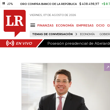
Posesión presidencial de Abelardo
EN VIVO
$ 408.498,97
+$ 8.753,81
+
ORO COMPRA BANCO DE LA REPÚBLICA
VIERNES, 07 DE AGOSTO DE 2026
FINANZAS
ECONOMÍA
EMPRESAS
OCIO
G
TEMAS DE CONVERSACIÓN
ECONOMÍA
GOBIE
Posesión presidencial de Abelardo
EN VIVO