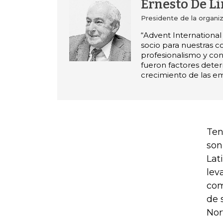
Ernesto De L
Presidente de la organi
“Advent International
socio para nuestras 
profesionalismo y co
fueron factores dete
crecimiento de las e
Ten
son
Lat
lev
com
de 
Nor