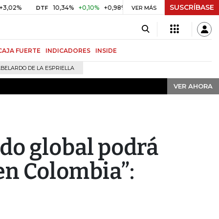
SUSCRÍBASE
VER AHORA
10,34%
+0,10%
+0,98%
$ 416,91
+$ 0,05
+0,01%
DTF
UVR
VER MÁS
CAJA FUERTE
INDICADORES
INSIDE
BELARDO DE LA ESPRIELLA
VER AHORA
do global podrá
en Colombia”: