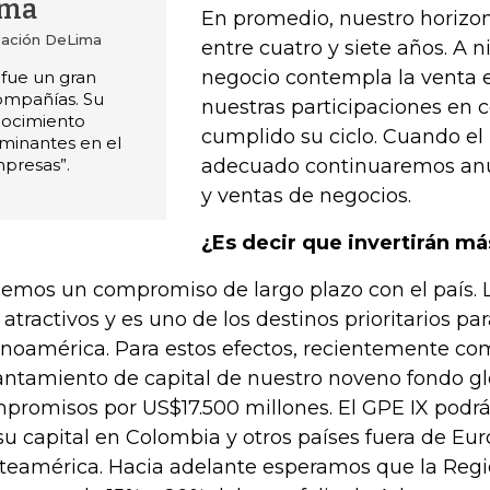
ima
En promedio, nuestro horizon
zación DeLima
entre cuatro y siete años. A n
negocio contempla la venta 
 fue un gran
compañías. Su
nuestras participaciones en
nocimiento
cumplido su ciclo. Cuando e
rminantes en el
mpresas”.
adecuado continuaremos an
y ventas de negocios.
¿Es decir que invertirán m
emos un compromiso de largo plazo con el país.
 atractivos y es uno de los destinos prioritarios p
inoamérica. Para estos efectos, recientemente c
antamiento de capital de nuestro noveno fondo gl
promisos por US$17.500 millones. El GPE IX podrá
su capital en Colombia y otros países fuera de Eur
teamérica. Hacia adelante esperamos que la Reg