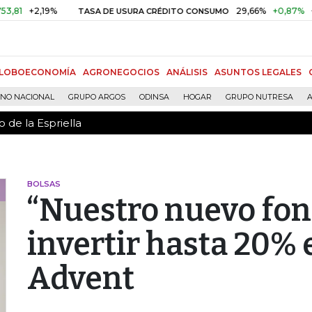
 de la Espriella
2,19%
29,66%
+0,87%
+3,02%
TASA DE USURA CRÉDITO CONSUMO
LOBOECONOMÍA
AGRONEGOCIOS
ANÁLISIS
ASUNTOS LEGALES
RNO NACIONAL
GRUPO ARGOS
ODINSA
HOGAR
GRUPO NUTRESA
A
 de la Espriella
BOLSAS
“Nuestro nuevo fon
invertir hasta 20% 
Advent