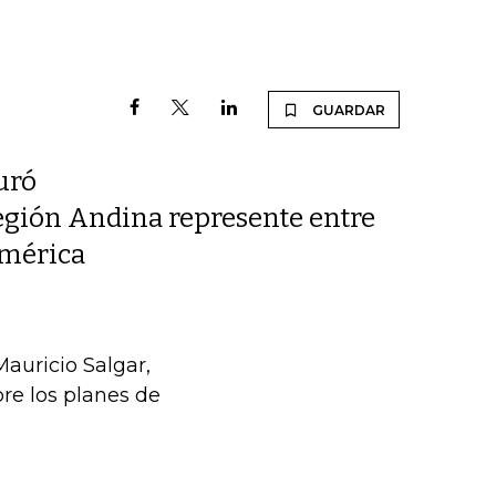
GUARDAR
uró
egión Andina represente entre
américa
auricio Salgar,
re los planes de