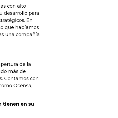
as con alto
u desarrollo para
tratégicos. En
cto que habíamos
 es una compañía
apertura de la
ido más de
es. Contamos con
 como Ocensa,
n tienen en su