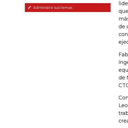
lid
Administre sus temas
que
más
de 
con
eje
Fab
Ing
equ
de 
CTO
Con
Leo
tra
cre