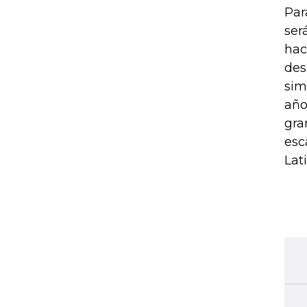
Par
ser
hac
des
sim
año
gra
esc
Lat