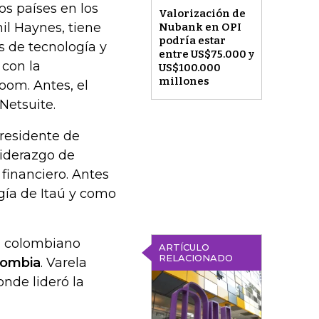
os países en los
Valorización de
il Haynes, tiene
Nubank en OPI
podría estar
 de tecnología y
entre US$75.000 y
 con la
US$100.000
millones
oom. Antes, el
Netsuite.
presidente de
liderazgo de
financiero. Antes
gía de Itaú y como
l colombiano
ARTÍCULO
RELACIONADO
lombia
. Varela
nde lideró la