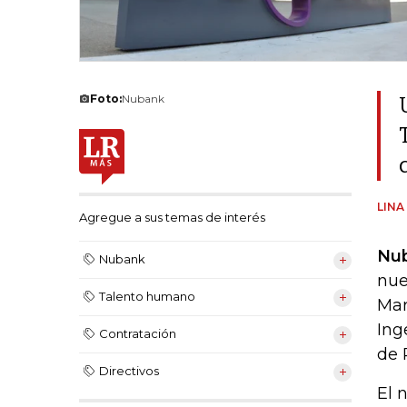
Foto:
Nubank
LINA
Agregue a sus temas de interés
Nu
Nubank
nue
Talento humano
Mar
Ing
Contratación
de 
Directivos
El 