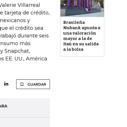
lerie Villarreal
 tarjeta de crédito,
 mexicanos y
Brasileña
ue el crédito sea
Nubank apunta a
una valoración
trabajó durante seis
mayor a la de
 consumo más
Itaú en su salida
a la bolsa
 y Snapchat,
os EE. UU., América
GUARDAR
ARA