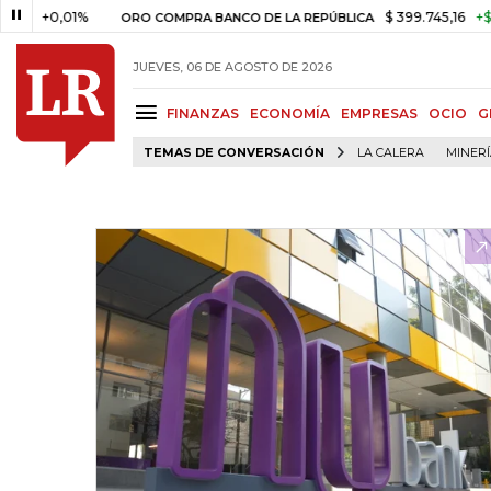
0,01%
$ 399.745,16
+$ 2.295,7
ORO COMPRA BANCO DE LA REPÚBLICA
JUEVES, 06 DE AGOSTO DE 2026
FINANZAS
ECONOMÍA
EMPRESAS
OCIO
G
TEMAS DE CONVERSACIÓN
LA CALERA
MINER