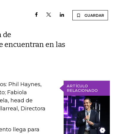
GUARDAR
n de
se encuentran en las
os: Phil Haynes,
ARTÍCULO
RELACIONADO
o; Fabiola
rela, head de
larreal, Directora
ento llega para