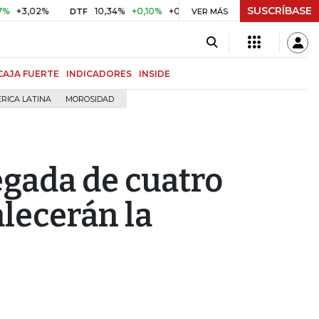
SUSCRÍBASE
02%
10,34%
+0,10%
+0,98%
$ 416,86
+$ 0,05
+0,01
DTF
UVR
VER MÁS
CAJA FUERTE
INDICADORES
INSIDE
RICA LATINA
MOROSIDAD
gada de cuatro
alecerán la