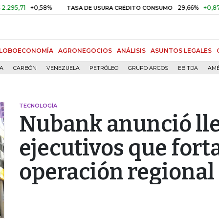
1
+0,58%
29,66%
+0,87%
+3,
TASA DE USURA CRÉDITO CONSUMO
LOBOECONOMÍA
AGRONEGOCIOS
ANÁLISIS
ASUNTOS LEGALES
ÍA
CARBÓN
VENEZUELA
PETRÓLEO
GRUPO ARGOS
EBITDA
AMÉ
TECNOLOGÍA
Nubank anunció lle
ejecutivos que fort
operación regional