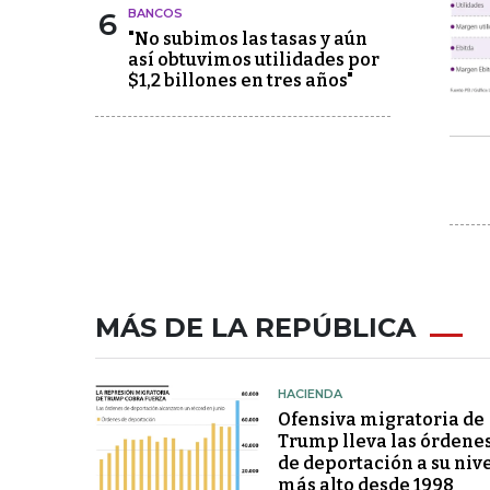
6
BANCOS
"No subimos las tasas y aún
así obtuvimos utilidades por
$1,2 billones en tres años"
MÁS DE LA REPÚBLICA
HACIENDA
Ofensiva migratoria de
Trump lleva las órdene
de deportación a su niv
más alto desde 1998