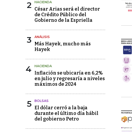
2
HACIENDA
César Arias será el director
de Crédito Público del
Gobierno de la Espriella
3
ANÁLISIS
Más Hayek, mucho más
Hayek
4
HACIENDA
Inflación se ubicaría en 6,2%
en julio y regresaría a niveles
máximos de 2024
5
BOLSAS
El dólar cerró a la baja
durante el último día hábil
del gobierno Petro