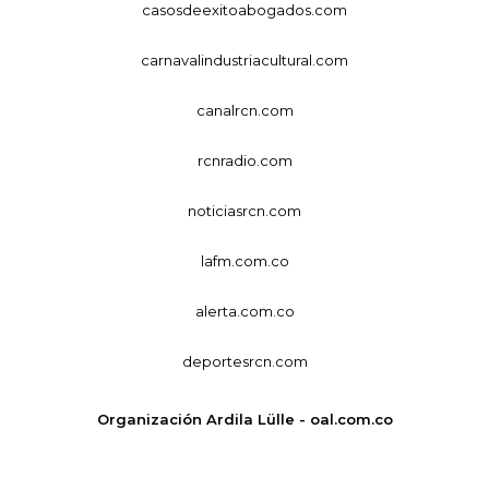
casosdeexitoabogados.com
carnavalindustriacultural.com
canalrcn.com
rcnradio.com
noticiasrcn.com
lafm.com.co
alerta.com.co
deportesrcn.com
Organización Ardila Lülle - oal.com.co