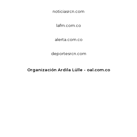
noticiasrcn.com
lafm.com.co
alerta.com.co
deportesrcn.com
Organización Ardila Lülle - oal.com.co