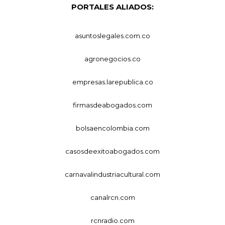
PORTALES ALIADOS:
asuntoslegales.com.co
agronegocios.co
empresas.larepublica.co
firmasdeabogados.com
bolsaencolombia.com
casosdeexitoabogados.com
carnavalindustriacultural.com
canalrcn.com
rcnradio.com