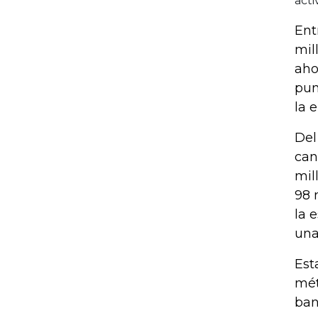
acti
Ent
mil
aho
pun
la 
Del
can
mil
98 
la 
una
Est
mét
ban