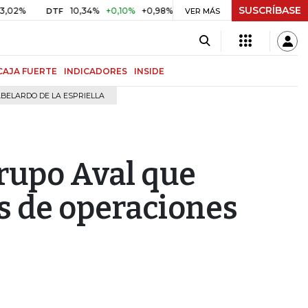
SUSCRÍBASE
10,34%
+0,10%
+0,98%
$ 416,91
+$ 0,05
+0,01%
DTF
UVR
VER MÁS
CAJA FUERTE
INDICADORES
INSIDE
BELARDO DE LA ESPRIELLA
Grupo Aval que
s de operaciones