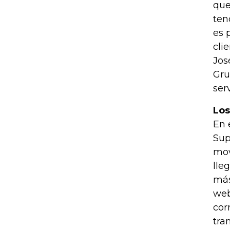
que
ten
es 
cli
Jos
Gru
ser
Los
En 
Sup
mov
lle
más
web
cor
tra