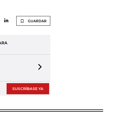
GUARDAR
ARA
Next slide
SUSCRÍBASE YA