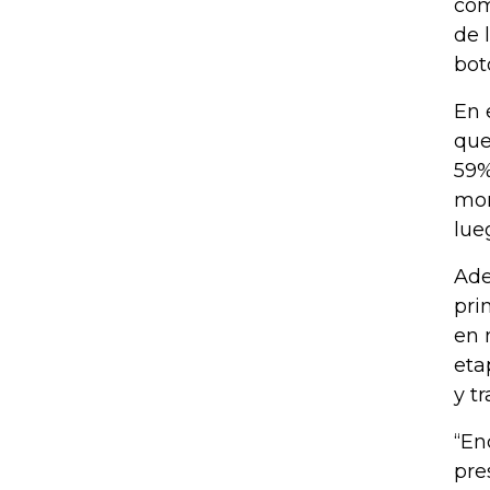
com
de 
bot
En 
que
59%
mom
lue
Ade
pri
en 
eta
y t
“En
pre