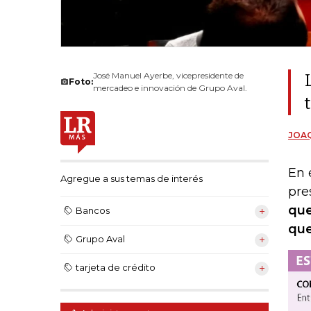
José Manuel Ayerbe, vicepresidente de
Foto:
mercadeo e innovación de Grupo Aval.
JOAQ
En 
Agregue a sus temas de interés
pre
que
Bancos
que
Grupo Aval
tarjeta de crédito