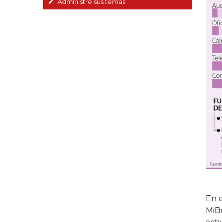
Administre sus temas
En e
MiBo