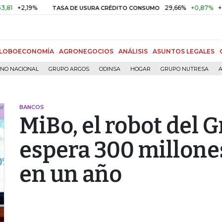
2,19%
29,66%
+0,87%
+3,02%
TASA DE USURA CRÉDITO CONSUMO
LOBOECONOMÍA
AGRONEGOCIOS
ANÁLISIS
ASUNTOS LEGALES
RNO NACIONAL
GRUPO ARGOS
ODINSA
HOGAR
GRUPO NUTRESA
A
BANCOS
MiBo, el robot del 
espera 300 millone
en un año