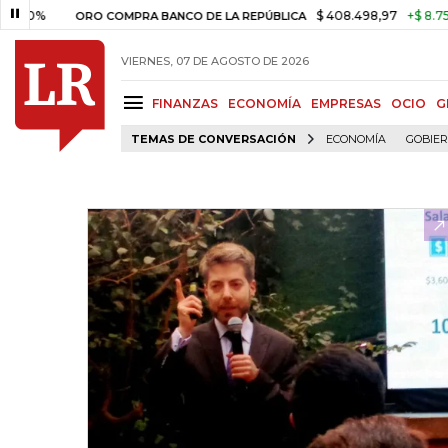
%
$ 408.498,97
+$ 8.753,81
+
ORO COMPRA BANCO DE LA REPÚBLICA
VIERNES, 07 DE AGOSTO DE 2026
FINANZAS
ECONOMÍA
EMPRESAS
OCIO
G
TEMAS DE CONVERSACIÓN
ECONOMÍA
GOBIE