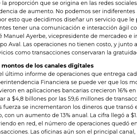
 la proporción que se origina en las redes sociales
dencia de aumento. No podemos ser indiferentes 
por esto que decidimos diseñar un servicio que le
entes tener una comunicación e interacción ágil co
é Manuel Ayerbe, vicepresidente de mercadeo e i
po Aval. Las operaciones no tienen costo, y junto a
vicios como transacciones conservaran la gratuida
 montos de los canales digitales
el último informe de operaciones que entrega cad
erintendencia Financiera se puede ver que los m
ieron en aplicaciones bancarias crecieron 16% en
gar a $4,8 billones por las 59,6 millones de transa
 fuerza se incrementaron los dineros que transó el
, con un aumento de 13% anual. La cifra llegó a $1
riendo en red, el número de operaciones quedó en
nsacciones. Las oficinas aún son el principal canal