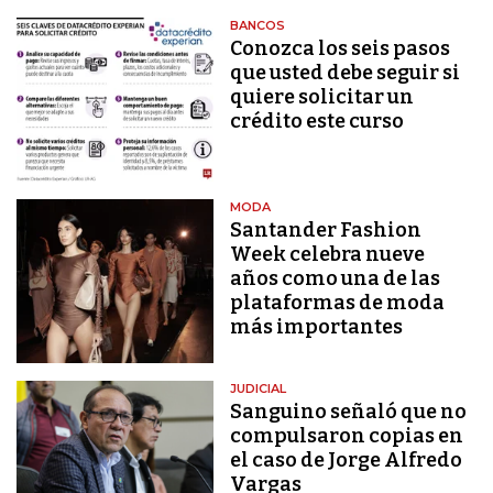
BANCOS
Conozca los seis pasos
que usted debe seguir si
quiere solicitar un
crédito este curso
MODA
Santander Fashion
Week celebra nueve
años como una de las
plataformas de moda
más importantes
JUDICIAL
Sanguino señaló que no
compulsaron copias en
el caso de Jorge Alfredo
Vargas