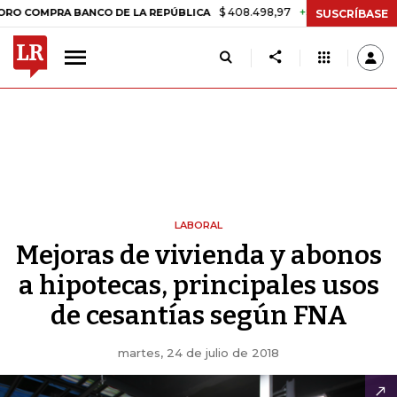
$ 408.498,97
+$ 8.753,81
+2,19%
RA BANCO DE LA REPÚBLICA
TAS
SUSCRÍBASE
LABORAL
Mejoras de vivienda y abonos
a hipotecas, principales usos
de cesantías según FNA
martes, 24 de julio de 2018