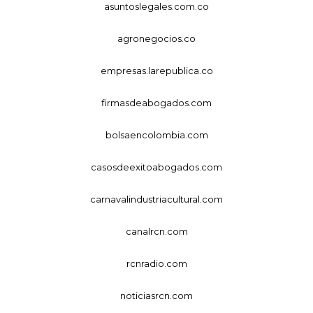
asuntoslegales.com.co
agronegocios.co
empresas.larepublica.co
firmasdeabogados.com
bolsaencolombia.com
casosdeexitoabogados.com
carnavalindustriacultural.com
canalrcn.com
rcnradio.com
noticiasrcn.com