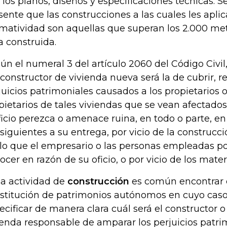
 los planos, diseños y especificaciones técnicas. 
sente que las construcciones a las cuales les aplic
matividad son aquellas que superan los 2.000 me
a construida.
ún el numeral 3 del artículo 2060 del Código Civil
 constructor de vivienda nueva será la de cubrir, re
juicios patrimoniales causados a los propietarios 
pietarios de tales viviendas que se vean afectado
ficio perezca o amenace ruina, en todo o parte, en
siguientes a su entrega, por vicio de la construcció
lo que el empresario o las personas empleadas po
ocer en razón de su oficio, o por vicio de los materi
la actividad de
construcción
es común encontrar 
stitución de patrimonios autónomos en cuyo cas
ecificar de manera clara cuál será el constructor 
ienda responsable de amparar los perjuicios patri