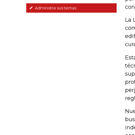
con
Administre sus temas
La 
com
edi
cur
Est
téc
sup
pro
per
reg
Nue
bus
ind