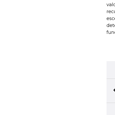
val
rec
esc
det
fun