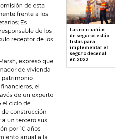
 omisión de esta
ente frente a los
tarios; Es
Las compañías
 responsable de los
de seguros están
ulo receptor de los
listas para
implementar el
seguro decenal
en 2022
 Marsh, expresó que
enador de vivienda
u patrimonio
financieros, el
ravés de un experto
el ciclo de
o de construcción.
r a un tercero sus
ión por 10 años
miento anual a la