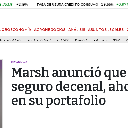
+2,19%
29,66%
+0,87%
+3,02
TASA DE USURA CRÉDITO CONSUMO
LOBOECONOMÍA
AGRONEGOCIOS
ANÁLISIS
ASUNTOS LEGALES
RNO NACIONAL
GRUPO ARGOS
ODINSA
HOGAR
GRUPO NUTRESA
A
SEGUROS
Marsh anunció que 
seguro decenal, aho
en su portafolio