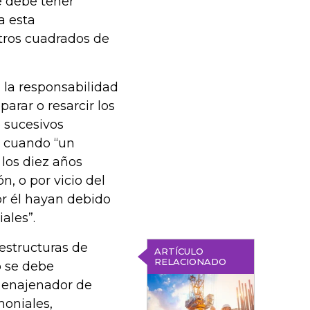
Se debe tener
a esta
tros cuadrados de
, la responsabilidad
parar o resarcir los
o sucesivos
s cuando “un
 los diez años
n, o por vicio del
r él hayan debido
ales”.
estructuras de
ARTÍCULO
RELACIONADO
o se debe
o enajenador de
moniales,