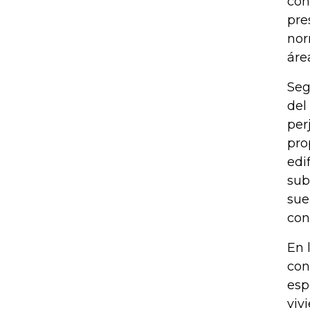
con
pre
nor
áre
Seg
del
per
pro
edi
sub
sue
con
En 
con
esp
viv