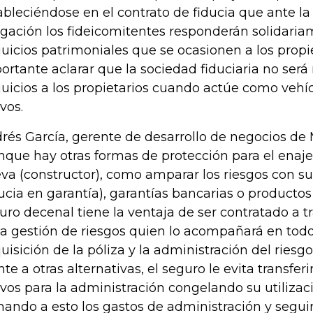
ableciéndose en el contrato de fiducia que ante la
igación los fideicomitentes responderán solidariam
juicios patrimoniales que se ocasionen a los propie
ortante aclarar que la sociedad fiduciaria no será
juicios a los propietarios cuando actúe como vehíc
vos.
rés García, gerente de desarrollo de negocios de
nque hay otras formas de protección para el enaj
va (constructor), como amparar los riesgos con s
ducia en garantía), garantías bancarias o productos 
uro decenal tiene la ventaja de ser contratado a t
la gestión de riesgos quien lo acompañará en todo 
uisición de la póliza y la administración del riesg
nte a otras alternativas, el seguro le evita transferi
ivos para la administración congelando su utilizac
ando a esto los gastos de administración y segui