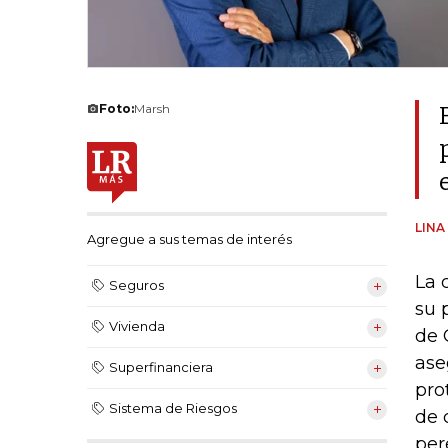
Foto:
Marsh
LINA
Agregue a sus temas de interés
La 
Seguros
su 
Vivienda
de 
ase
Superfinanciera
pro
Sistema de Riesgos
de 
per