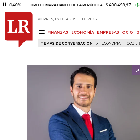
40%
$ 408.498,97
+$ 8.753,81
ORO COMPRA BANCO DE LA REPÚBLICA
VIERNES, 07 DE AGOSTO DE 2026
FINANZAS
ECONOMÍA
EMPRESAS
OCIO
G
TEMAS DE CONVERSACIÓN
ECONOMÍA
GOBIE