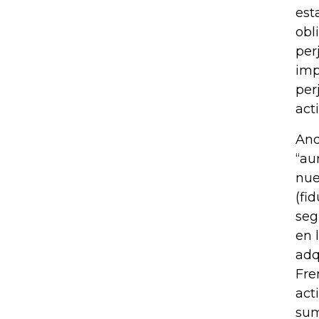
est
obl
per
imp
per
acti
And
“au
nue
(fi
seg
en 
adq
Fre
act
sum