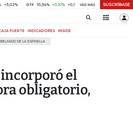
SUSCRÍBASE
%
10,34%
+0,10%
+0,98%
$ 416,96
+$ 0,05
+0,01%
DTF
UVR
VER MÁS
CAJA FUERTE
INDICADORES
INSIDE
BELARDO DE LA ESPRIELLA
incorporó el
ra obligatorio,