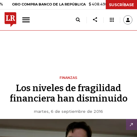
$ 408.498,97
+$ 8.753,81
+2,1
ORO COMPRA BANCO DE LA REPÚBLICA
SUSCRÍBASE
FINANZAS
Los niveles de fragilidad
financiera han disminuido
martes, 6 de septiembre de 2016