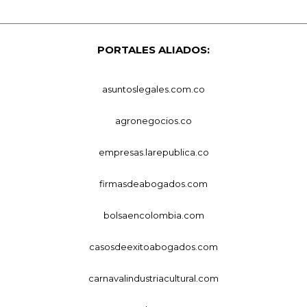
PORTALES ALIADOS:
asuntoslegales.com.co
agronegocios.co
empresas.larepublica.co
firmasdeabogados.com
bolsaencolombia.com
casosdeexitoabogados.com
carnavalindustriacultural.com