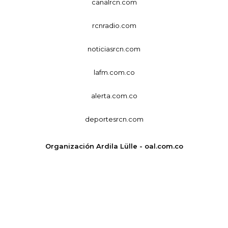
canalrcn.com
rcnradio.com
noticiasrcn.com
lafm.com.co
alerta.com.co
deportesrcn.com
Organización Ardila Lülle - oal.com.co