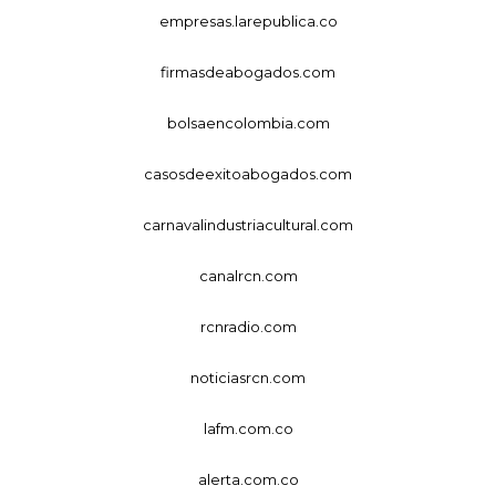
empresas.larepublica.co
firmasdeabogados.com
bolsaencolombia.com
casosdeexitoabogados.com
carnavalindustriacultural.com
canalrcn.com
rcnradio.com
noticiasrcn.com
lafm.com.co
alerta.com.co