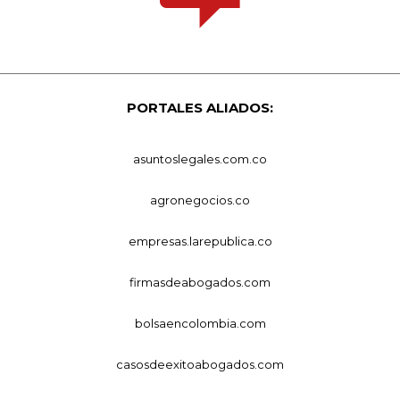
PORTALES ALIADOS:
asuntoslegales.com.co
agronegocios.co
empresas.larepublica.co
firmasdeabogados.com
bolsaencolombia.com
casosdeexitoabogados.com