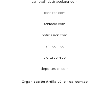
carnavalindustriacultural.com
canalrcn.com
rcnradio.com
noticiasrcn.com
lafm.com.co
alerta.com.co
deportesrcn.com
Organización Ardila Lülle - oal.com.co