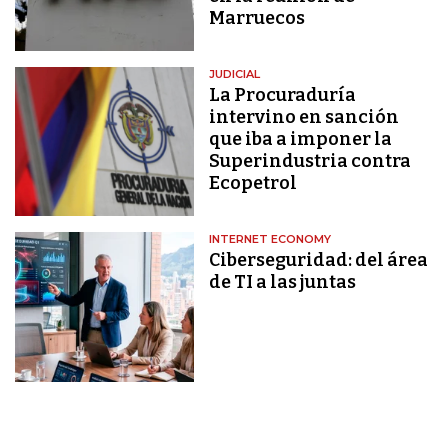
Marruecos
JUDICIAL
La Procuraduría
intervino en sanción
que iba a imponer la
Superindustria contra
Ecopetrol
INTERNET ECONOMY
Ciberseguridad: del área
de TI a las juntas