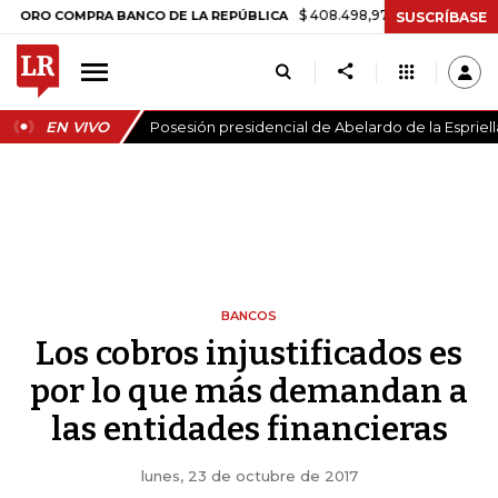
$ 408.498,97
+$ 8.753,81
+2,19%
O COMPRA BANCO DE LA REPÚBLICA
SUSCRÍBASE
EN VIVO
Posesión presidencial de Abelardo de la Espriell
BANCOS
Los cobros injustificados es
por lo que más demandan a
las entidades financieras
lunes, 23 de octubre de 2017