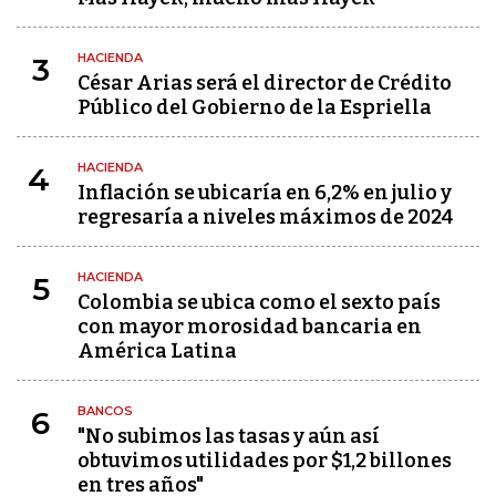
HACIENDA
3
César Arias será el director de Crédito
Público del Gobierno de la Espriella
HACIENDA
4
Inflación se ubicaría en 6,2% en julio y
regresaría a niveles máximos de 2024
HACIENDA
5
Colombia se ubica como el sexto país
con mayor morosidad bancaria en
América Latina
BANCOS
6
"No subimos las tasas y aún así
obtuvimos utilidades por $1,2 billones
en tres años"