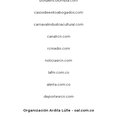
bolsaencolombia.com
casosdeexitoabogados.com
carnavalindustriacultural.com
canalrcn.com
rcnradio.com
noticiasrcn.com
lafm.com.co
alerta.com.co
deportesrcn.com
Organización Ardila Lülle - oal.com.co