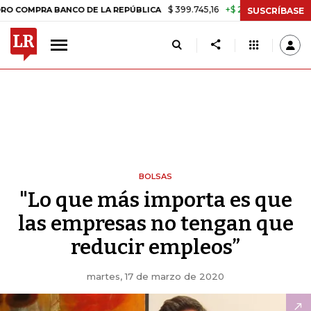
$ 399.745,16
+$ 2.295,71
+0,58%
 BANCO DE LA REPÚBLICA
TASA 
SUSCRÍBASE
BOLSAS
"Lo que más importa es que
las empresas no tengan que
reducir empleos”
martes, 17 de marzo de 2020