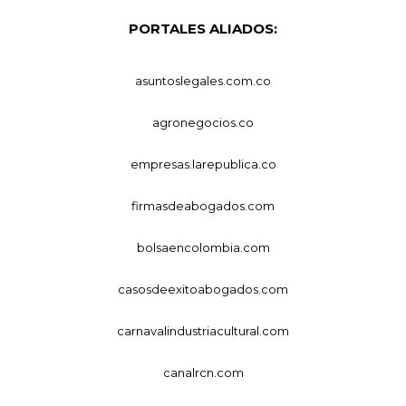
PORTALES ALIADOS:
asuntoslegales.com.co
agronegocios.co
empresas.larepublica.co
firmasdeabogados.com
bolsaencolombia.com
casosdeexitoabogados.com
carnavalindustriacultural.com
canalrcn.com