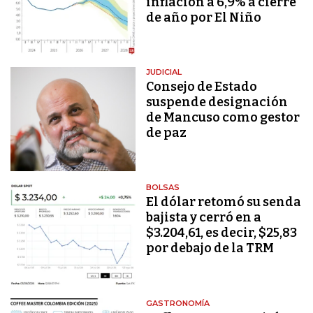
inflación a 6,9% a cierre
de año por El Niño
JUDICIAL
Consejo de Estado
suspende designación
de Mancuso como gestor
de paz
BOLSAS
El dólar retomó su senda
bajista y cerró en a
$3.204,61, es decir, $25,83
por debajo de la TRM
GASTRONOMÍA