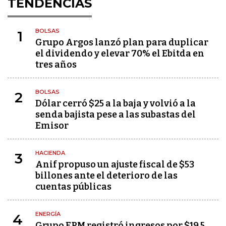
TENDENCIAS
BOLSAS
1
Grupo Argos lanzó plan para duplicar
el dividendo y elevar 70% el Ebitda en
tres años
BOLSAS
2
Dólar cerró $25 a la baja y volvió a la
senda bajista pese a las subastas del
Emisor
HACIENDA
3
Anif propuso un ajuste fiscal de $53
billones ante el deterioro de las
cuentas públicas
ENERGÍA
4
Grupo EPM registró ingresos por $19,5