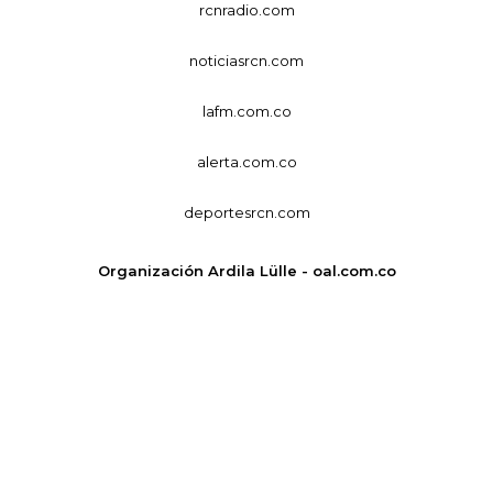
rcnradio.com
noticiasrcn.com
lafm.com.co
alerta.com.co
deportesrcn.com
Organización Ardila Lülle - oal.com.co