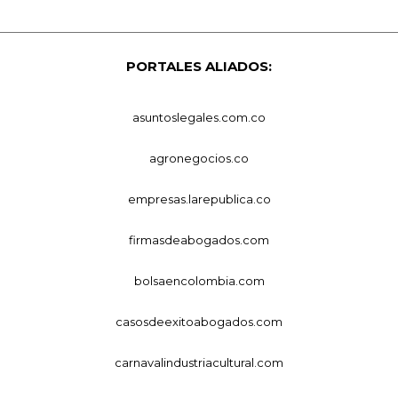
PORTALES ALIADOS:
asuntoslegales.com.co
agronegocios.co
empresas.larepublica.co
firmasdeabogados.com
bolsaencolombia.com
casosdeexitoabogados.com
carnavalindustriacultural.com