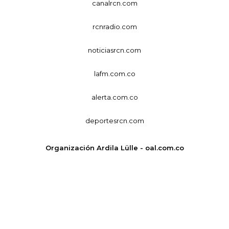
canalrcn.com
rcnradio.com
noticiasrcn.com
lafm.com.co
alerta.com.co
deportesrcn.com
Organización Ardila Lülle - oal.com.co