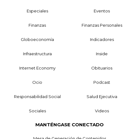
Especiales
Eventos
Finanzas
Finanzas Personales
Globoeconomía
Indicadores
Infraestructura
Inside
Internet Economy
Obituarios
Ocio
Podcast
Responsabilidad Social
Salud Ejecutiva
Sociales
Videos
MANTÉNGASE CONECTADO
Mesa de Generación de Contenidos