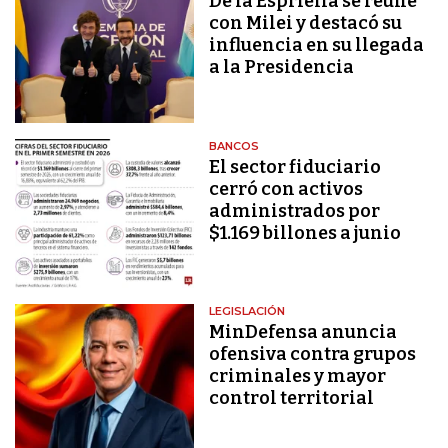
De la Espriella se reúne
con Milei y destacó su
influencia en su llegada
a la Presidencia
BANCOS
El sector fiduciario
cerró con activos
administrados por
$1.169 billones a junio
LEGISLACIÓN
MinDefensa anuncia
ofensiva contra grupos
criminales y mayor
control territorial