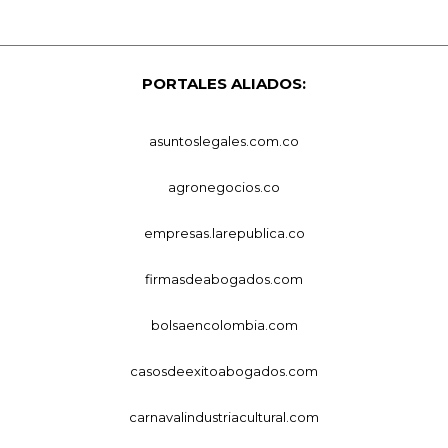
PORTALES ALIADOS:
asuntoslegales.com.co
agronegocios.co
empresas.larepublica.co
firmasdeabogados.com
bolsaencolombia.com
casosdeexitoabogados.com
carnavalindustriacultural.com