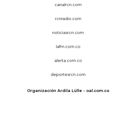
canalrcn.com
rcnradio.com
noticiasrcn.com
lafm.com.co
alerta.com.co
deportesrcn.com
Organización Ardila Lülle - oal.com.co