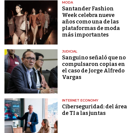
MODA
Santander Fashion
Week celebra nueve
años como una de las
plataformas de moda
más importantes
JUDICIAL
Sanguino señaló que no
compulsaron copias en
el caso de Jorge Alfredo
Vargas
INTERNET ECONOMY
Ciberseguridad: del área
de TI a las juntas