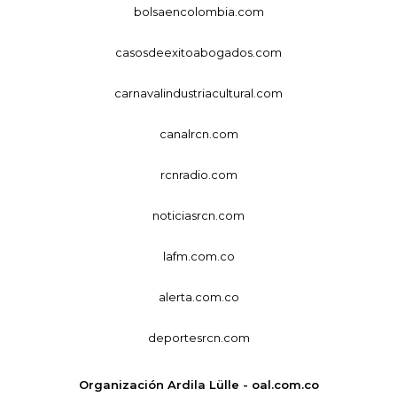
bolsaencolombia.com
casosdeexitoabogados.com
carnavalindustriacultural.com
canalrcn.com
rcnradio.com
noticiasrcn.com
lafm.com.co
alerta.com.co
deportesrcn.com
Organización Ardila Lülle - oal.com.co