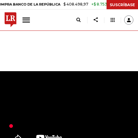
$ 408.498,97
+$ 8.753,81
+2,19%
NCO DE LA REPÚBLICA
TASA DE
SUSCRÍBASE