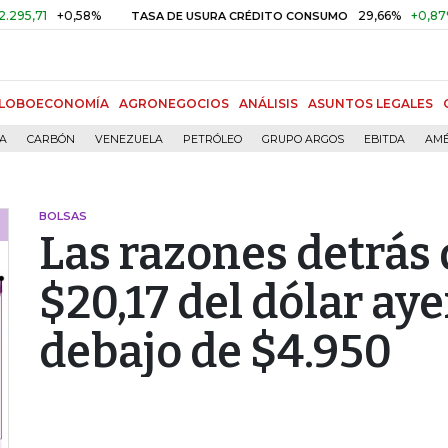
+0,58%
29,66%
+0,87%
+3,0
TASA DE USURA CRÉDITO CONSUMO
LOBOECONOMÍA
AGRONEGOCIOS
ANÁLISIS
ASUNTOS LEGALES
ÍA
CARBÓN
VENEZUELA
PETRÓLEO
GRUPO ARGOS
EBITDA
AMÉ
BOLSAS
Las razones detrás 
$20,17 del dólar ay
debajo de $4.950