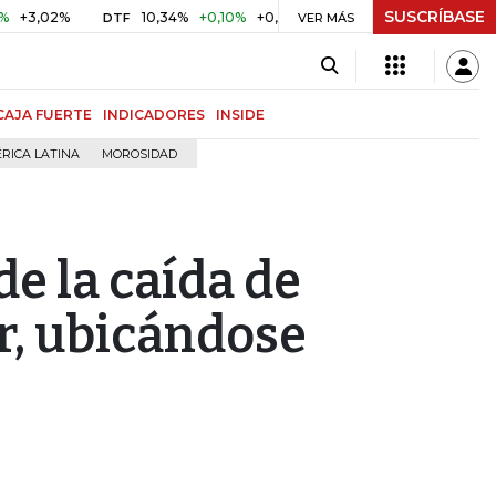
SUSCRÍBASE
2%
10,34%
+0,10%
+0,98%
$ 416,86
+$ 0,05
+0,01%
DTF
UVR
VER MÁS
CAJA FUERTE
INDICADORES
INSIDE
RICA LATINA
MOROSIDAD
de la caída de
er, ubicándose