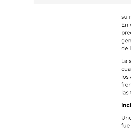
su 
En 
pre
gen
de 
La 
cua
los
fre
las
Inc
Uno
fue