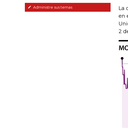
Administre sus temas
La 
en 
Uni
2 d