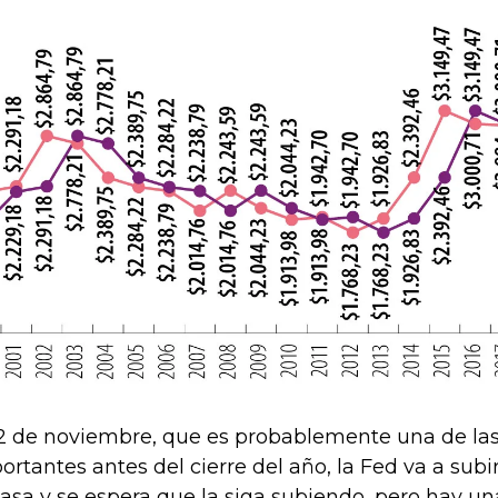
 2 de noviembre, que es probablemente una de la
ortantes antes del cierre del año, la Fed va a subi
tasa y se espera que la siga subiendo, pero hay u