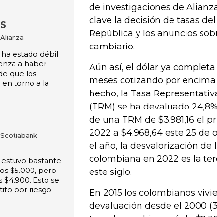
de investigaciones de Alianz
clave la decisión de tasas de
s
República y los anuncios sob
 Alianza
cambiario.
 ha estado débil
ienza a haber
Aún así, el dólar ya complet
de que los
meses cotizando por encima 
en torno a la
hecho, la Tasa Representati
(TRM) se ha devaluado 24,8%
de una TRM de $3.981,16 el p
2022 a $4.968,64 este 25 de oc
 Scotiabank
el año, la desvalorización de
colombiana en 2022 es la ter
 estuvo bastante
 los $5.000, pero
este siglo.
 $4.900. Esto se
ito por riesgo
En 2015 los colombianos vivi
devaluación desde el 2000 (3