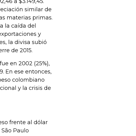
,46 a $3.149,45.
eciación similar de
las materias primas.
a la caída del
 exportaciones y
s, la divisa subió
erre de 2015.
fue en 2002 (25%),
9. En ese entonces,
 peso colombiano
ional y la crisis de
so frente al dólar
y São Paulo