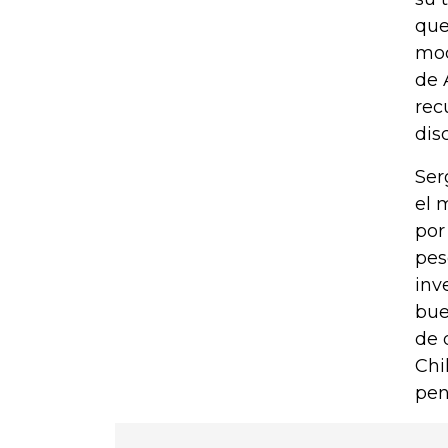
que
mod
de 
rec
dis
Ser
el 
por
pes
inv
bue
de 
Chi
pen