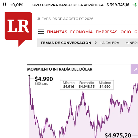
,01%
$ 399.745,16
+$ 2.295,71
ORO COMPRA BANCO DE LA REPÚBLICA
JUEVES, 06 DE AGOSTO DE 2026
FINANZAS
ECONOMÍA
EMPRESAS
OCIO
G
TEMAS DE CONVERSACIÓN
LA CALERA
MINER