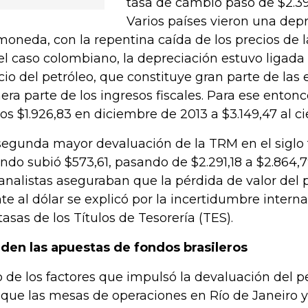
tasa de cambio pasó de $2.392
Varios países vieron una depr
moneda, con la repentina caída de los precios de 
el caso colombiano, la depreciación estuvo ligada 
cio del petróleo, que constituye gran parte de las
era parte de los ingresos fiscales. Para ese entonce
los $1.926,83 en diciembre de 2013 a $3.149,47 al ci
segunda mayor devaluación de la TRM en el siglo 
ndo subió $573,61, pasando de $2.291,18 a $2.864,7
 analistas aseguraban que la pérdida de valor del
nte al dólar se explicó por la incertidumbre internac
 tasas de los Títulos de Tesorería (TES).
iden las apuestas de fondos brasileros
 de los factores que impulsó la devaluación del pe
 que las mesas de operaciones en Río de Janeiro 