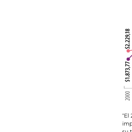
“El
imp
su 