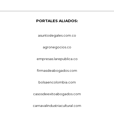
PORTALES ALIADOS:
asuntoslegales.com.co
agronegocios.co
empresas.larepublica.co
firmasdeabogados.com
bolsaencolombia.com
casosdeexitoabogados.com
carnavalindustriacultural.com