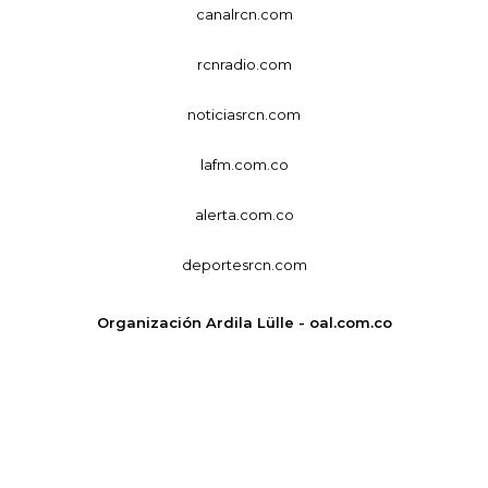
canalrcn.com
rcnradio.com
noticiasrcn.com
lafm.com.co
alerta.com.co
deportesrcn.com
Organización Ardila Lülle - oal.com.co