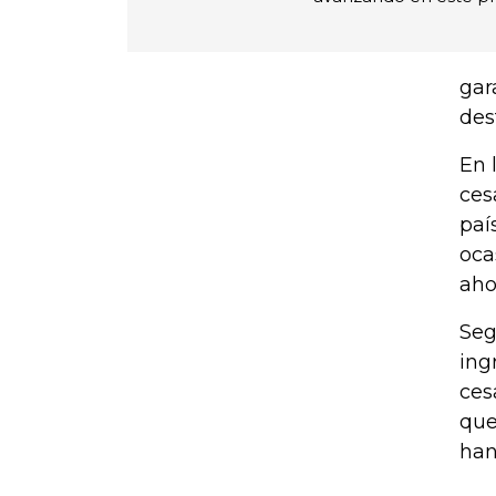
gar
des
En 
ces
paí
oca
aho
Seg
ing
ces
que
han