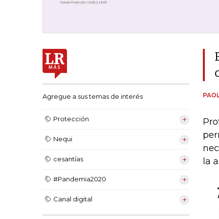
PAOL
Agregue a sus temas de interés
Protección
Pro
per
Nequi
nec
cesantías
la 
#Pandemia2020
Canal digital