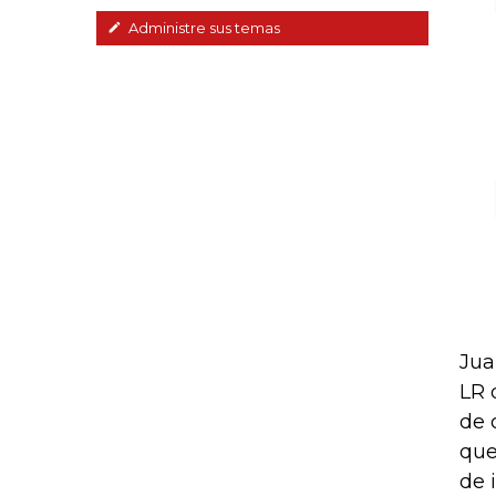
Administre sus temas
Jua
LR 
de 
que
de 