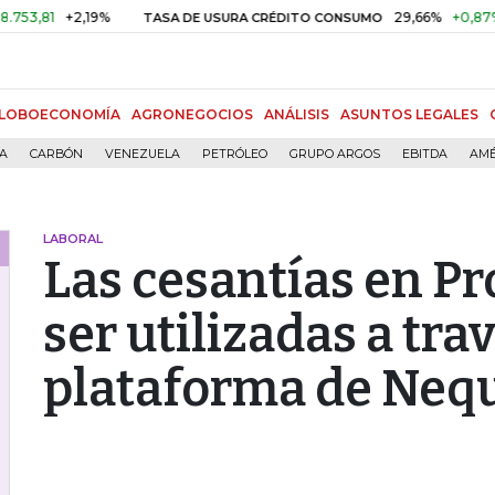
+2,19%
29,66%
+0,87%
+3,0
TASA DE USURA CRÉDITO CONSUMO
LOBOECONOMÍA
AGRONEGOCIOS
ANÁLISIS
ASUNTOS LEGALES
ÍA
CARBÓN
VENEZUELA
PETRÓLEO
GRUPO ARGOS
EBITDA
AMÉ
LABORAL
Las cesantías en P
ser utilizadas a trav
plataforma de Neq