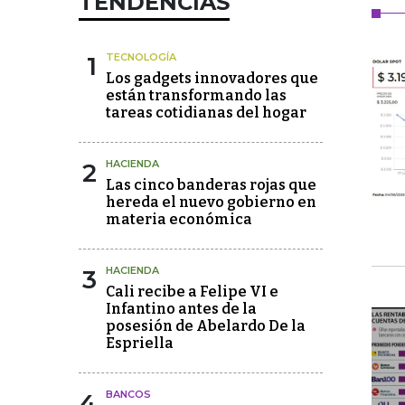
TENDENCIAS
1
TECNOLOGÍA
Los gadgets innovadores que
están transformando las
tareas cotidianas del hogar
2
HACIENDA
Las cinco banderas rojas que
hereda el nuevo gobierno en
materia económica
3
HACIENDA
Cali recibe a Felipe VI e
Infantino antes de la
posesión de Abelardo De la
Espriella
4
BANCOS