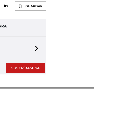
GUARDAR
ARA
Next slide
SUSCRÍBASE YA