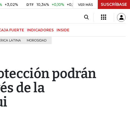
SUSCRÍBASE
2%
10,34%
+0,10%
+0,98%
$ 416,91
+$ 0,05
+0,01%
DTF
UVR
VER MÁS
CAJA FUERTE
INDICADORES
INSIDE
RICA LATINA
MOROSIDAD
rotección podrán
és de la
ui