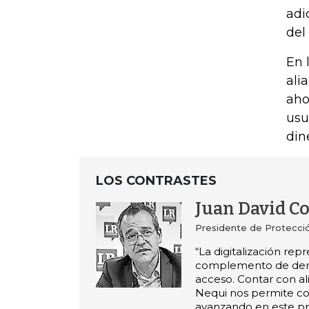
adi
del
En 
ali
aho
usu
din
LOS CONTRASTES
Juan David C
Presidente de Protecci
“La digitalización rep
complemento de dem
acceso. Contar con a
Nequi nos permite co
avanzando en este pr