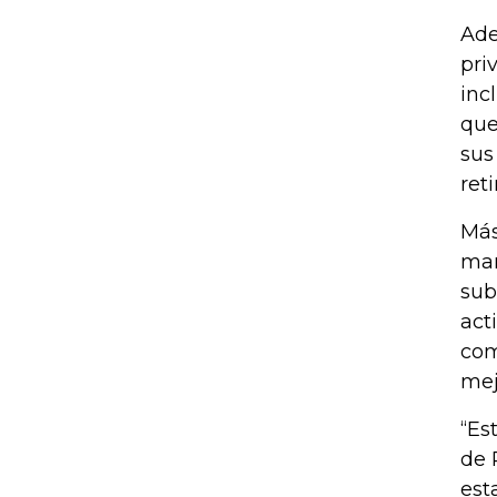
Ade
pri
inc
que
sus
ret
Más
man
sub
act
com
mej
“Es
de 
est