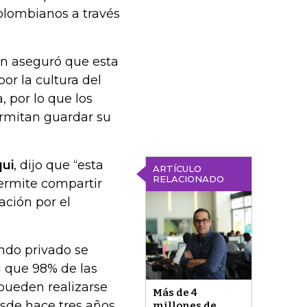
 colombianos a través
én aseguró que esta
or la cultura del
, por lo que los
rmitan guardar su
ui
, dijo que “esta
ARTÍCULO
RELACIONADO
ermite compartir
ación por el
ondo privado se
 que 98% de las
pueden realizarse
Más de 4
esde hace tres años
millones de