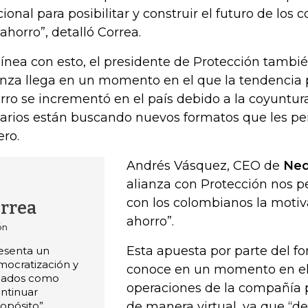
cional para posibilitar y construir el futuro de los
 ahorro”, detalló Correa.
línea con esto, el presidente de Protección tambi
anza llega en un momento en el que la tendencia p
rro se incrementó en el país debido a la coyuntura
arios están buscando nuevos formatos que les pe
ero.
Andrés Vásquez, CEO de
Neq
alianza con Protección nos p
con los colombianos la motiv
orrea
ahorro”.
ón
Esta apuesta por parte del f
resenta un
ocratización y
conoce en un momento en el
liados como
operaciones de la compañía 
ntinuar
opósito”.
de manera virtual, ya que “d