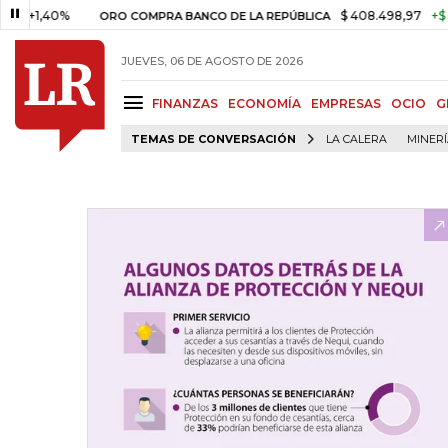
40%
$ 408.498,97
+$ 8.753,81
ORO COMPRA BANCO DE LA REPÚBLICA
JUEVES, 06 DE AGOSTO DE 2026
FINANZAS
ECONOMÍA
EMPRESAS
OCIO
G
TEMAS DE CONVERSACIÓN
LA CALERA
MINER