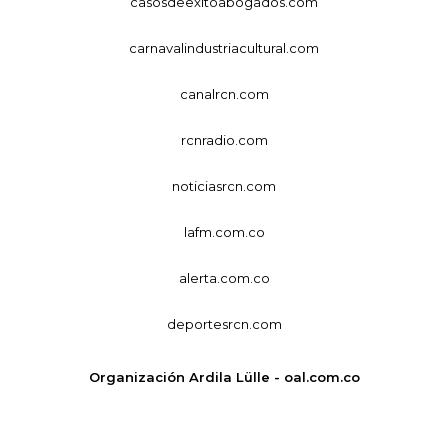
casosdeexitoabogados.com
carnavalindustriacultural.com
canalrcn.com
rcnradio.com
noticiasrcn.com
lafm.com.co
alerta.com.co
deportesrcn.com
Organización Ardila Lülle - oal.com.co