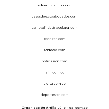
bolsaencolombia.com
casosdeexitoabogados.com
carnavalindustriacultural.com
canalrcn.com
rcnradio.com
noticiasrcn.com
lafm.com.co
alerta.com.co
deportesrcn.com
Organización Ardila Lülle - oal.com.co