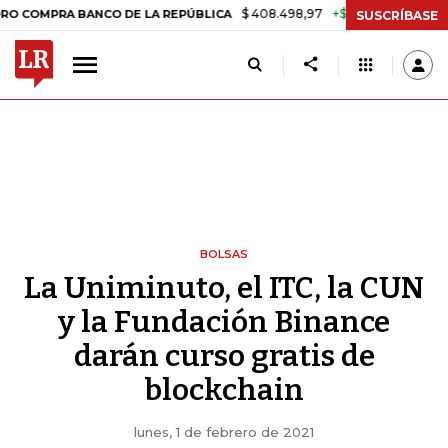
$ 408.498,97
+$ 8.753,81
+2,19%
MPRA BANCO DE LA REPÚBLICA
T
SUSCRÍBASE
BOLSAS
La Uniminuto, el ITC, la CUN
y la Fundación Binance
darán curso gratis de
blockchain
lunes, 1 de febrero de 2021