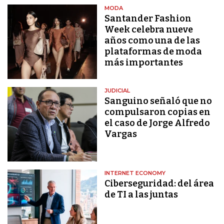
MODA
Santander Fashion
Week celebra nueve
años como una de las
plataformas de moda
más importantes
JUDICIAL
Sanguino señaló que no
compulsaron copias en
el caso de Jorge Alfredo
Vargas
INTERNET ECONOMY
Ciberseguridad: del área
de TI a las juntas