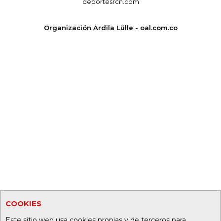
deportesrcn.com
Organización Ardila Lülle - oal.com.co
COOKIES
Este sitio web usa cookies propias y de terceros para