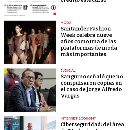
MODA
Santander Fashion
Week celebra nueve
años como una de las
plataformas de moda
más importantes
JUDICIAL
Sanguino señaló que no
compulsaron copias en
el caso de Jorge Alfredo
Vargas
INTERNET ECONOMY
Ciberseguridad: del área