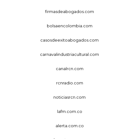
firmasdeabogados.com
bolsaencolombia.com
casosdeexitoabogados.com
carnavalindustriacultural.com
canalrcn.com
rcnradio.com
noticiasrcn.com
lafm.com.co
alerta.com.co