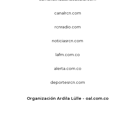
canalrcn.com
rcnradio.com
noticiasrcn.com
lafm.com.co
alerta.com.co
deportesrcn.com
Organización Ardila Lülle - oal.com.co