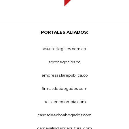
PORTALES ALIADOS:
asuntoslegales.com.co
agronegocios.co
empresas.larepublica.co
firmasdeabogados.com
bolsaencolombia.com
casosdeexitoabogados.com
carnavalindustriacultural.com