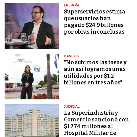
ENERGÍA
Superservicios estima
que usuarios han
pagado $24,9 billones
por obras inconclusas
BANCOS
"No subimos las tasas y
aún así logramos unas
utilidades por $1,2
billones en tres años"
JUDICIAL
La Superindustria y
Comercio sancionó con
$1.774 millones al
Hospital Militar de