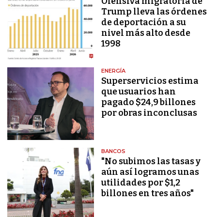
Ofensiva migratoria de
Trump lleva las órdenes
de deportación a su
nivel más alto desde
1998
ENERGÍA
Superservicios estima
que usuarios han
pagado $24,9 billones
por obras inconclusas
BANCOS
"No subimos las tasas y
aún así logramos unas
utilidades por $1,2
billones en tres años"