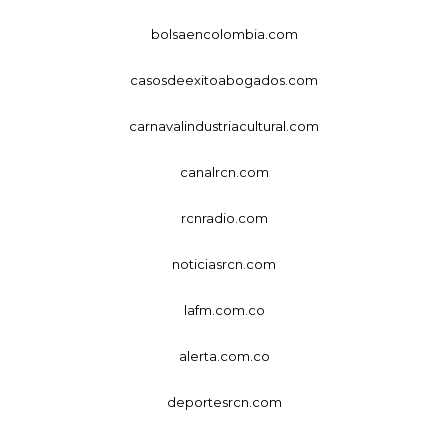
bolsaencolombia.com
casosdeexitoabogados.com
carnavalindustriacultural.com
canalrcn.com
rcnradio.com
noticiasrcn.com
lafm.com.co
alerta.com.co
deportesrcn.com