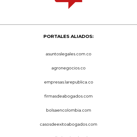
PORTALES ALIADOS:
asuntoslegales.com.co
agronegocios.co
empresas.larepublica.co
firmasdeabogados.com
bolsaencolombia.com
casosdeexitoabogados.com