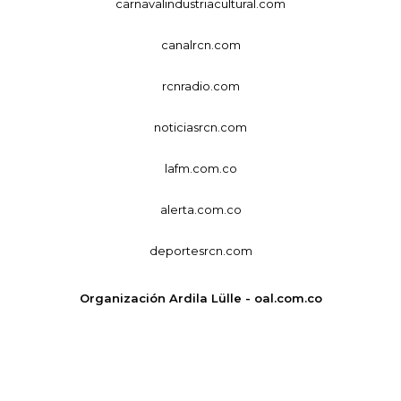
carnavalindustriacultural.com
canalrcn.com
rcnradio.com
noticiasrcn.com
lafm.com.co
alerta.com.co
deportesrcn.com
Organización Ardila Lülle - oal.com.co