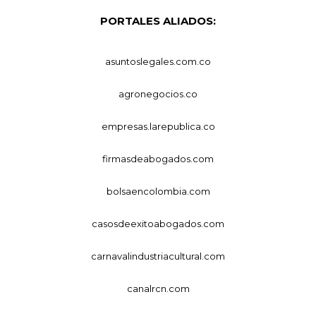
PORTALES ALIADOS:
asuntoslegales.com.co
agronegocios.co
empresas.larepublica.co
firmasdeabogados.com
bolsaencolombia.com
casosdeexitoabogados.com
carnavalindustriacultural.com
canalrcn.com