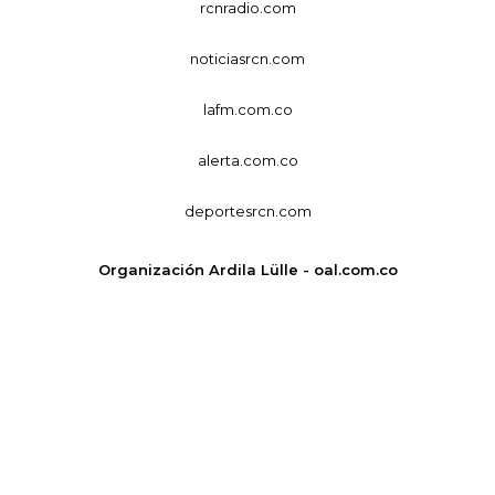
rcnradio.com
noticiasrcn.com
lafm.com.co
alerta.com.co
deportesrcn.com
Organización Ardila Lülle - oal.com.co