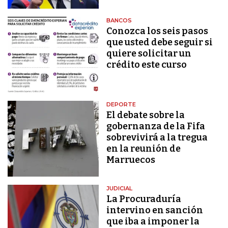
BANCOS
Conozca los seis pasos
que usted debe seguir si
quiere solicitar un
crédito este curso
DEPORTE
El debate sobre la
gobernanza de la Fifa
sobrevivirá a la tregua
en la reunión de
Marruecos
JUDICIAL
La Procuraduría
intervino en sanción
que iba a imponer la