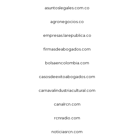
asuntoslegales.com.co
agronegocios.co
empresas.larepublica.co
firmasdeabogados.com
bolsaencolombia.com
casosdeexitoabogados.com
carnavalindustriacultural.com
canalrcn.com
rcnradio.com
noticiasrcn.com