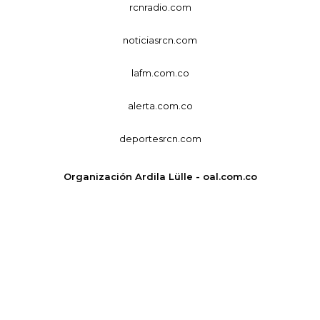
rcnradio.com
noticiasrcn.com
lafm.com.co
alerta.com.co
deportesrcn.com
Organización Ardila Lülle - oal.com.co