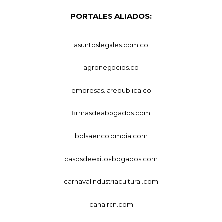
PORTALES ALIADOS:
asuntoslegales.com.co
agronegocios.co
empresas.larepublica.co
firmasdeabogados.com
bolsaencolombia.com
casosdeexitoabogados.com
carnavalindustriacultural.com
canalrcn.com