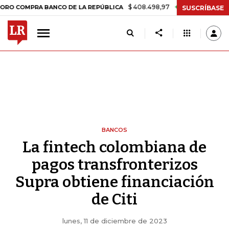
$ 408.498,97
+$ 8.753,81
+2,19%
MPRA BANCO DE LA REPÚBLICA
T
SUSCRÍBASE
BANCOS
La fintech colombiana de
pagos transfronterizos
Supra obtiene financiación
de Citi
lunes, 11 de diciembre de 2023