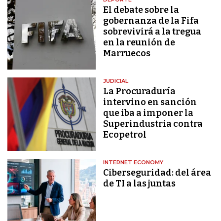
El debate sobre la
gobernanza de la Fifa
sobrevivirá a la tregua
en la reunión de
Marruecos
JUDICIAL
La Procuraduría
intervino en sanción
que iba a imponer la
Superindustria contra
Ecopetrol
INTERNET ECONOMY
Ciberseguridad: del área
de TI a las juntas