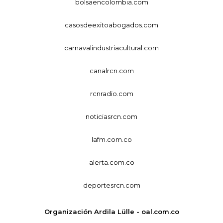
bolsaencolombia.com
casosdeexitoabogados.com
carnavalindustriacultural.com
canalrcn.com
rcnradio.com
noticiasrcn.com
lafm.com.co
alerta.com.co
deportesrcn.com
Organización Ardila Lülle - oal.com.co