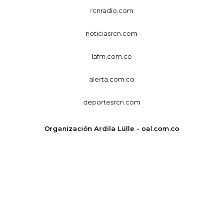
rcnradio.com
noticiasrcn.com
lafm.com.co
alerta.com.co
deportesrcn.com
Organización Ardila Lülle - oal.com.co