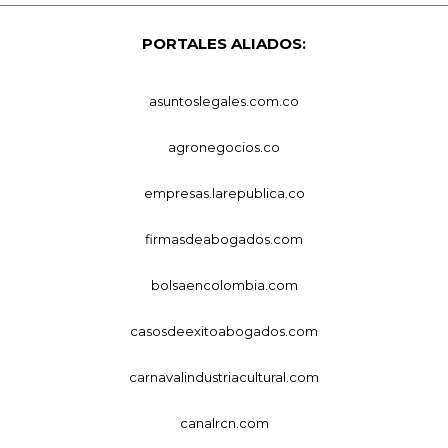
PORTALES ALIADOS:
asuntoslegales.com.co
agronegocios.co
empresas.larepublica.co
firmasdeabogados.com
bolsaencolombia.com
casosdeexitoabogados.com
carnavalindustriacultural.com
canalrcn.com