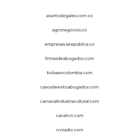
asuntoslegales.com.co
agronegocios.co
empresas.larepublica.co
firmasdeabogados.com
bolsaencolombia.com
casosdeexitoabogados.com
carnavalindustriacultural.com
canalrcn.com
rcnradio.com