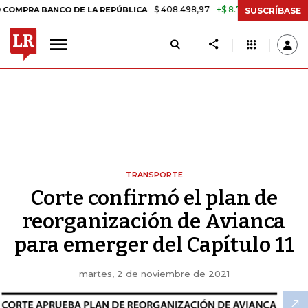
$ 408.498,97
+$ 8.753,81
+2,19%
ANCO DE LA REPÚBLICA
TASA D
SUSCRÍBASE
TRANSPORTE
Corte confirmó el plan de
reorganización de Avianca
para emerger del Capítulo 11
martes, 2 de noviembre de 2021