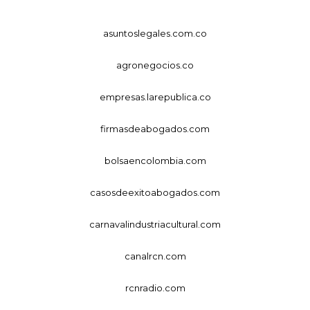
asuntoslegales.com.co
agronegocios.co
empresas.larepublica.co
firmasdeabogados.com
bolsaencolombia.com
casosdeexitoabogados.com
carnavalindustriacultural.com
canalrcn.com
rcnradio.com