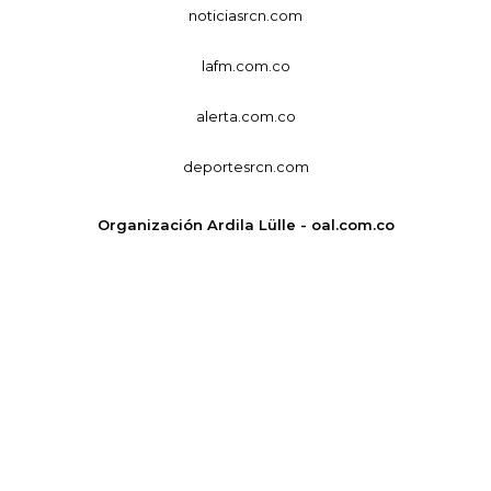
noticiasrcn.com
lafm.com.co
alerta.com.co
deportesrcn.com
Organización Ardila Lülle - oal.com.co