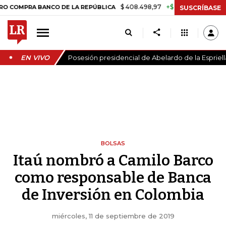
$ 408.498,97
+$ 8.753,81
+2,19%
PRA BANCO DE LA REPÚBLICA
TA
SUSCRÍBASE
EN VIVO
Posesión presidencial de Abelardo de la Espriell
BOLSAS
Itaú nombró a Camilo Barco
como responsable de Banca
de Inversión en Colombia
miércoles, 11 de septiembre de 2019