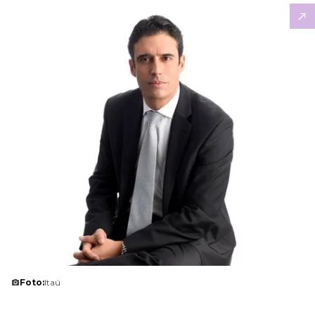
Foto:
Itaú