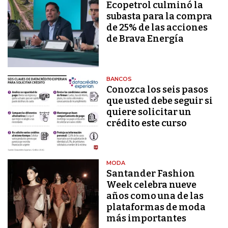
Ecopetrol culminó la
subasta para la compra
de 25% de las acciones
de Brava Energía
BANCOS
Conozca los seis pasos
que usted debe seguir si
quiere solicitar un
crédito este curso
MODA
Santander Fashion
Week celebra nueve
años como una de las
plataformas de moda
más importantes