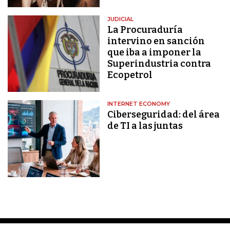
JUDICIAL
La Procuraduría
intervino en sanción
que iba a imponer la
Superindustria contra
Ecopetrol
INTERNET ECONOMY
Ciberseguridad: del área
de TI a las juntas