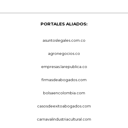
PORTALES ALIADOS:
asuntoslegales.com.co
agronegocios.co
empresas.larepublica.co
firmasdeabogados.com
bolsaencolombia.com
casosdeexitoabogados.com
carnavalindustriacultural.com