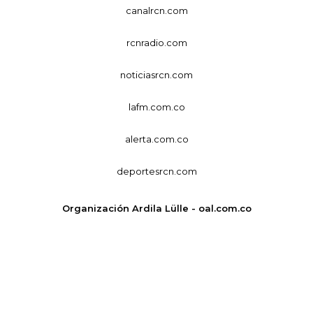
canalrcn.com
rcnradio.com
noticiasrcn.com
lafm.com.co
alerta.com.co
deportesrcn.com
Organización Ardila Lülle - oal.com.co