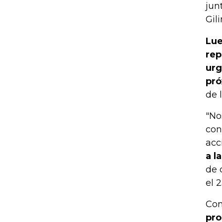
jun
Gil
Lue
rep
urg
pró
de l
"No
con
acc
a l
de 
el 
Con 
pro