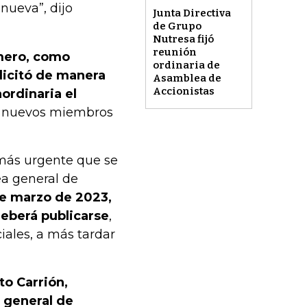
 nueva”, dijo
Junta Directiva
de Grupo
Nutresa fijó
reunión
mero, como
ordinaria de
licitó de manera
Asamblea de
Accionistas
ordinaria el
os nuevos miembros
 más urgente que se
ea general de
de marzo de 2023,
 deberá publicarse
,
iales, a más tardar
to Carrión,
a general de