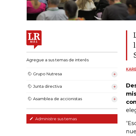
Agregue a sus temas de interés
KARE
Grupo Nutresa
Des
Junta directiva
mis
Asamblea de accionistas
con
ele
Administre sus temas
“Es
nue