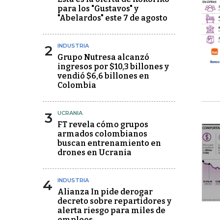
para los "Gustavos" y
"Abelardos" este 7 de agosto
2
INDUSTRIA
Grupo Nutresa alcanzó
ingresos por $10,3 billones y
vendió $6,6 billones en
Colombia
3
UCRANIA
FT revela cómo grupos
armados colombianos
buscan entrenamiento en
drones en Ucrania
4
INDUSTRIA
Alianza In pide derogar
decreto sobre repartidores y
alerta riesgo para miles de
empleos