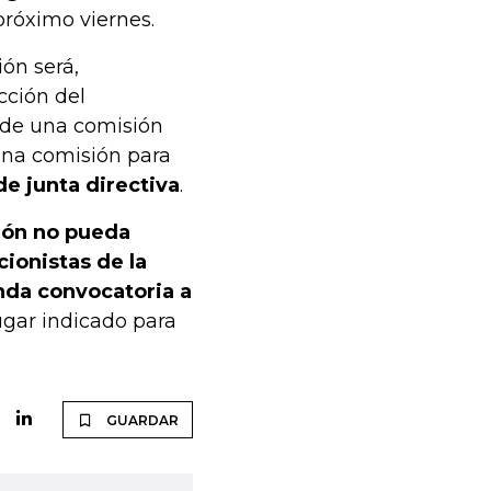
 próximo viernes.
ón será,
cción del
 de una comisión
una comisión para
de junta directiva
.
ión no pueda
cionistas de la
nda convocatoria a
ugar indicado para
GUARDAR