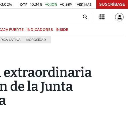
SUSCRÍBASE
10,34%
+0,10%
+0,98%
$ 416,91
+$ 0,05
+0,01%
DTF
UVR
VER MÁS
CAJA FUERTE
INDICADORES
INSIDE
RICA LATINA
MOROSIDAD
 extraordinaria
n de la Junta
a