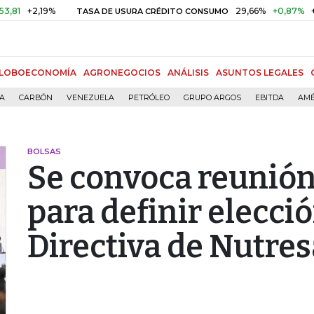
2,19%
29,66%
+0,87%
+3,02%
TASA DE USURA CRÉDITO CONSUMO
LOBOECONOMÍA
AGRONEGOCIOS
ANÁLISIS
ASUNTOS LEGALES
ÍA
CARBÓN
VENEZUELA
PETRÓLEO
GRUPO ARGOS
EBITDA
AMÉ
BOLSAS
Se convoca reunión
para definir elecció
Directiva de Nutres