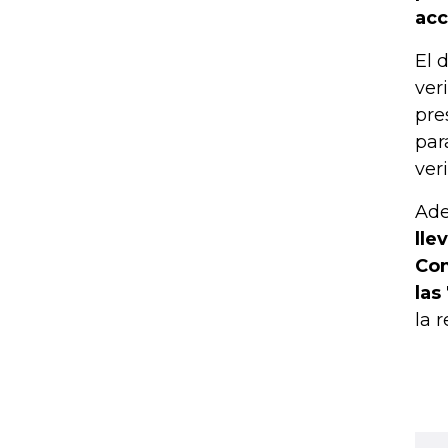
acc
El 
ver
pre
par
ver
Ad
lle
Com
las
la 