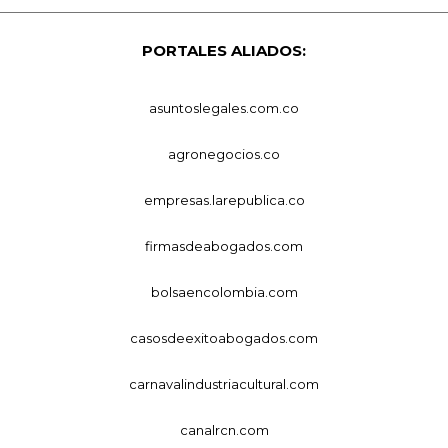
PORTALES ALIADOS:
asuntoslegales.com.co
agronegocios.co
empresas.larepublica.co
firmasdeabogados.com
bolsaencolombia.com
casosdeexitoabogados.com
carnavalindustriacultural.com
canalrcn.com