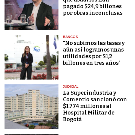
pagado $24,9 billones
por obras inconclusas
BANCOS
"No subimos las tasas y
aún así logramos unas
utilidades por $1,2
billones en tres años"
JUDICIAL
La Superindustria y
Comercio sancionó con
$1.774 millones al
Hospital Militar de
Bogotá