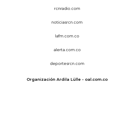
rcnradio.com
noticiasrcn.com
lafm.com.co
alerta.com.co
deportesrcn.com
Organización Ardila Lülle - oal.com.co