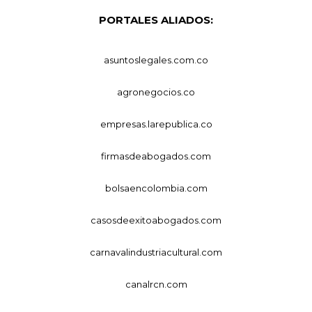
PORTALES ALIADOS:
asuntoslegales.com.co
agronegocios.co
empresas.larepublica.co
firmasdeabogados.com
bolsaencolombia.com
casosdeexitoabogados.com
carnavalindustriacultural.com
canalrcn.com