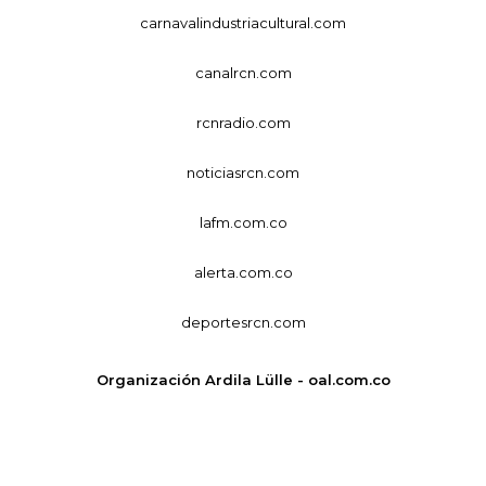
carnavalindustriacultural.com
canalrcn.com
rcnradio.com
noticiasrcn.com
lafm.com.co
alerta.com.co
deportesrcn.com
Organización Ardila Lülle - oal.com.co