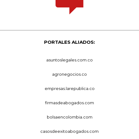
PORTALES ALIADOS:
asuntoslegales.com.co
agronegocios.co
empresas.larepublica.co
firmasdeabogados.com
bolsaencolombia.com
casosdeexitoabogados.com