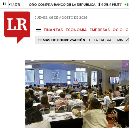
40%
$ 408.498,97
+$ 8.753,81
ORO COMPRA BANCO DE LA REPÚBLICA
JUEVES, 06 DE AGOSTO DE 2026
FINANZAS
ECONOMÍA
EMPRESAS
OCIO
G
TEMAS DE CONVERSACIÓN
LA CALERA
MINER