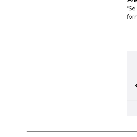
Pre
“Se
for