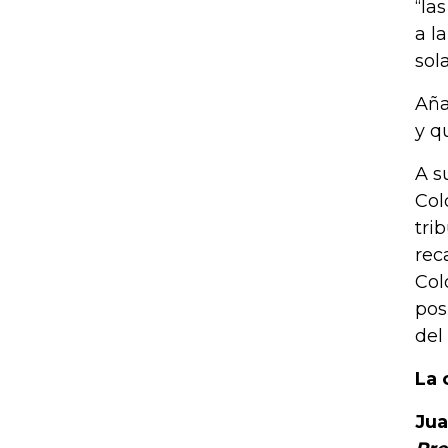
“la
a l
sola
Aña
y q
A s
Col
tri
rec
Col
pos
del
La 
Jua