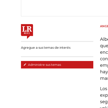
ANGE
Alb
que
Agregue a sus temas de interés
enc
con
emp
Administre sus temas
hay
man
Los
exp
seg