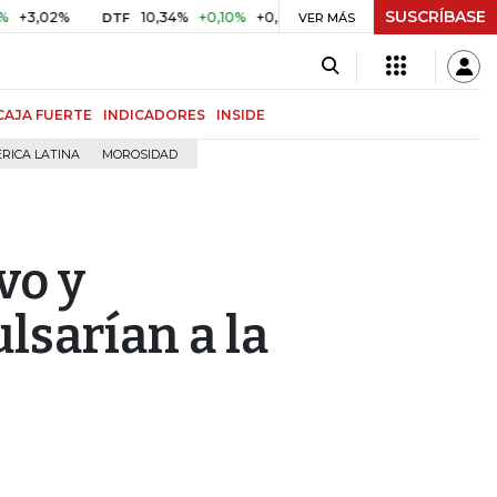
SUSCRÍBASE
2%
10,34%
+0,10%
+0,98%
$ 416,91
+$ 0,05
+0,01%
DTF
UVR
VER MÁS
CAJA FUERTE
INDICADORES
INSIDE
RICA LATINA
MOROSIDAD
vo y
lsarían a la