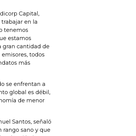
dicorp Capital,
trabajar en la
“No tenemos
que estamos
a gran cantidad de
, emisores, todos
andatos más
do se enfrentan a
to global es débil,
conomía de menor
nuel Santos, señaló
un rango sano y que