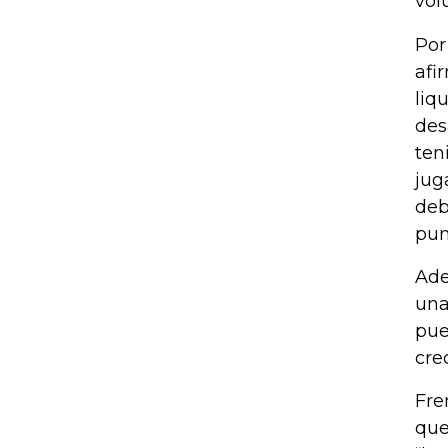
vol
Por
afi
liq
des
ten
jug
deb
pun
Ade
una
pue
cre
Fre
que