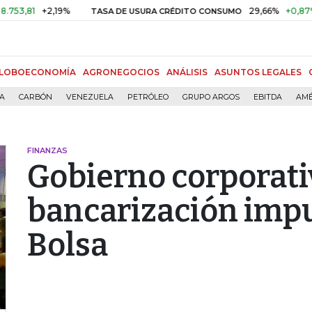
+2,19%
29,66%
+0,87%
+3,0
TASA DE USURA CRÉDITO CONSUMO
LOBOECONOMÍA
AGRONEGOCIOS
ANÁLISIS
ASUNTOS LEGALES
ÍA
CARBÓN
VENEZUELA
PETRÓLEO
GRUPO ARGOS
EBITDA
AMÉ
FINANZAS
Gobierno corporati
bancarización impu
Bolsa