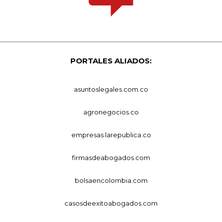
PORTALES ALIADOS:
asuntoslegales.com.co
agronegocios.co
empresas.larepublica.co
firmasdeabogados.com
bolsaencolombia.com
casosdeexitoabogados.com