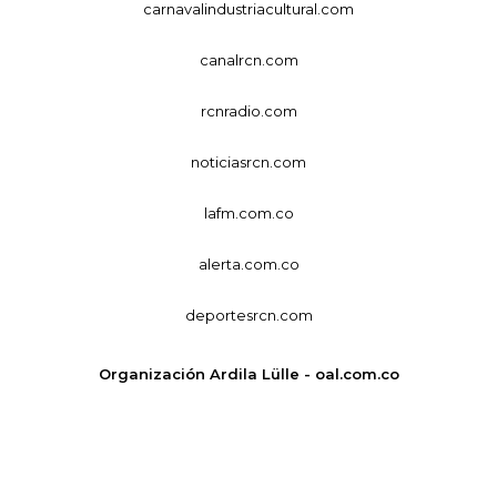
carnavalindustriacultural.com
canalrcn.com
rcnradio.com
noticiasrcn.com
lafm.com.co
alerta.com.co
deportesrcn.com
Organización Ardila Lülle - oal.com.co