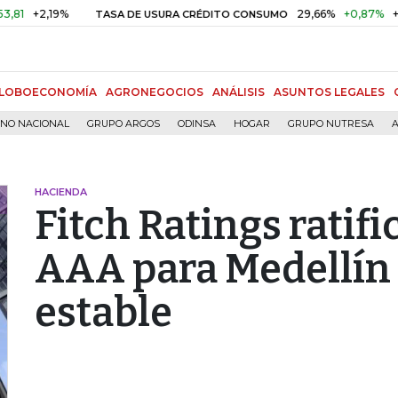
+2,19%
29,66%
+0,87%
+3,02
TASA DE USURA CRÉDITO CONSUMO
LOBOECONOMÍA
AGRONEGOCIOS
ANÁLISIS
ASUNTOS LEGALES
RNO NACIONAL
GRUPO ARGOS
ODINSA
HOGAR
GRUPO NUTRESA
A
HACIENDA
Fitch Ratings ratifi
AAA para Medellín 
estable