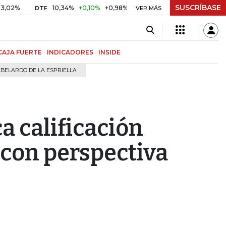
SUSCRÍBASE
%
10,34%
+0,10%
+0,98%
$ 416,91
+$ 0,05
+0,01%
DTF
UVR
VER MÁS
CAJA FUERTE
INDICADORES
INSIDE
BELARDO DE LA ESPRIELLA
ca calificación
con perspectiva