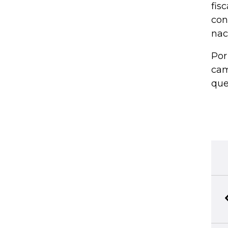
fis
con
nac
Por
cam
que