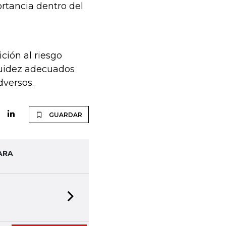
ortancia dentro del
ción al riesgo
quidez adecuados
versos.
GUARDAR
ARA
Next slide