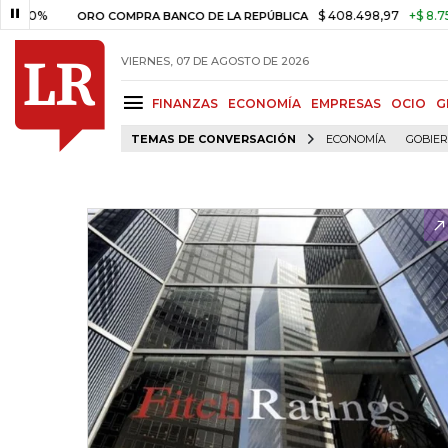
0%
$ 408.498,97
+$ 8.753,81
ORO COMPRA BANCO DE LA REPÚBLICA
VIERNES, 07 DE AGOSTO DE 2026
FINANZAS
ECONOMÍA
EMPRESAS
OCIO
G
TEMAS DE CONVERSACIÓN
ECONOMÍA
GOBIE