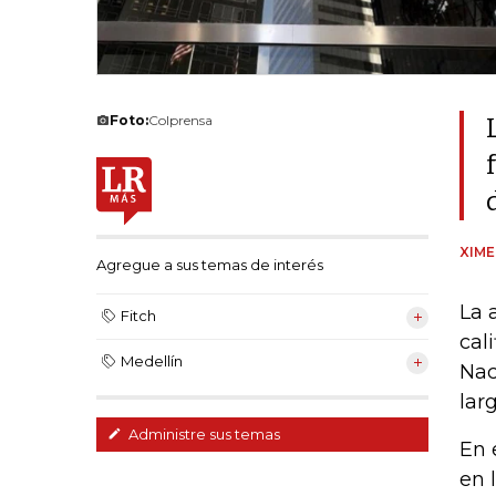
Foto:
Colprensa
XIM
Agregue a sus temas de interés
La 
Fitch
cal
Medellín
Nac
lar
Administre sus temas
En 
en 