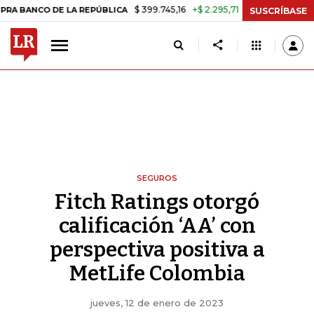
$ 399.745,16
+$ 2.295,71
+0,58%
CO DE LA REPÚBLICA
TASA DE U
SUSCRÍBASE
SEGUROS
Fitch Ratings otorgó
calificación ‘AA’ con
perspectiva positiva a
MetLife Colombia
jueves, 12 de enero de 2023