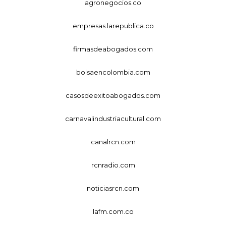
agronegocios.co
empresas.larepublica.co
firmasdeabogados.com
bolsaencolombia.com
casosdeexitoabogados.com
carnavalindustriacultural.com
canalrcn.com
rcnradio.com
noticiasrcn.com
lafm.com.co