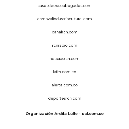
casosdeexitoabogados.com
carnavalindustriacultural.com
canalrcn.com
rcnradio.com
noticiasrcn.com
lafm.com.co
alerta.com.co
deportesrcn.com
Organización Ardila Lülle - oal.com.co