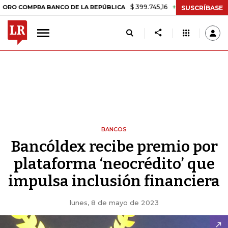
$ 399.745,16
+$ 2.295,71
+0,58%
MPRA BANCO DE LA REPÚBLICA
T
SUSCRÍBASE
BANCOS
Bancóldex recibe premio por
plataforma ‘neocrédito’ que
impulsa inclusión financiera
lunes, 8 de mayo de 2023