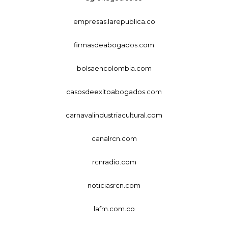
empresas.larepublica.co
firmasdeabogados.com
bolsaencolombia.com
casosdeexitoabogados.com
carnavalindustriacultural.com
canalrcn.com
rcnradio.com
noticiasrcn.com
lafm.com.co