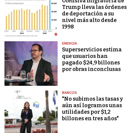
Ofensiva migratoria de
Trump lleva las órdenes
de deportación a su
nivel más alto desde
1998
ENERGÍA
Superservicios estima
que usuarios han
pagado $24,9 billones
por obras inconclusas
BANCOS
"No subimos las tasas y
aún así logramos unas
utilidades por $1,2
billones en tres años"