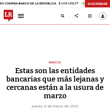
$ 408.498,97
+$ 8.753,81
+2,19%
RA BANCO DE LA REPÚBLICA
TA
SUSCRÍBASE
BANCOS
Estas son las entidades
bancarias que más lejanas y
cercanas están a la usura de
marzo
jueves, 6 de marzo de 2025