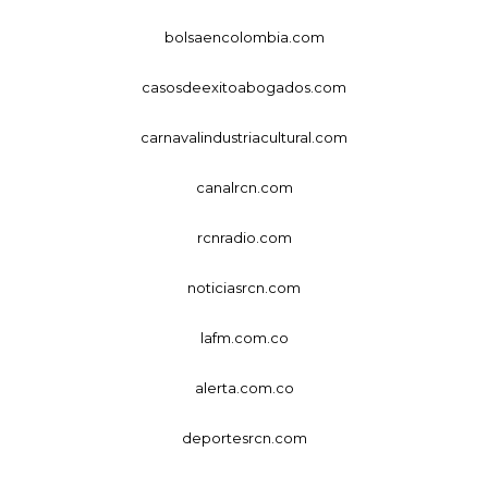
bolsaencolombia.com
casosdeexitoabogados.com
carnavalindustriacultural.com
canalrcn.com
rcnradio.com
noticiasrcn.com
lafm.com.co
alerta.com.co
deportesrcn.com