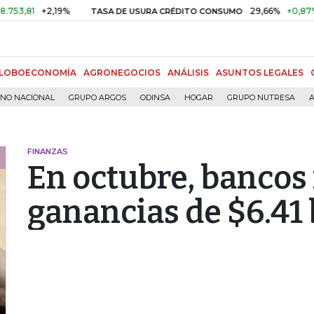
81
+2,19%
29,66%
+0,87%
+3,
TASA DE USURA CRÉDITO CONSUMO
LOBOECONOMÍA
AGRONEGOCIOS
ANÁLISIS
ASUNTOS LEGALES
RNO NACIONAL
GRUPO ARGOS
ODINSA
HOGAR
GRUPO NUTRESA
A
FINANZAS
En octubre, bancos
ganancias de $6.41 