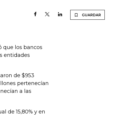
GUARDAR
ó que los bancos
as entidades
taron de $953
billones pertenecían
necían a las
al de 15,80% y en