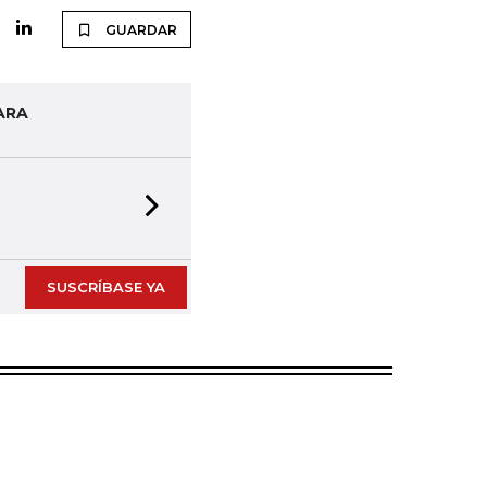
GUARDAR
ARA
Next slide
SUSCRÍBASE YA