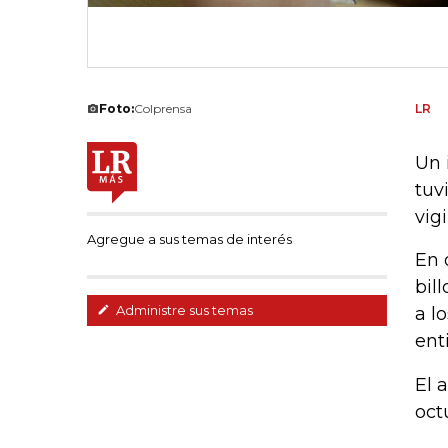
Foto:
Colprensa
LR
Un 
tuv
vig
Agregue a sus temas de interés
En 
bil
Administre sus temas
a l
ent
El 
oct