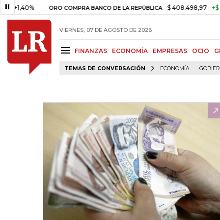
1,40%
$ 408.498,97
+$ 8.753,
ORO COMPRA BANCO DE LA REPÚBLICA
VIERNES, 07 DE AGOSTO DE 2026
FINANZAS
ECONOMÍA
EMPRESAS
OCIO
G
TEMAS DE CONVERSACIÓN
ECONOMÍA
GOBIE