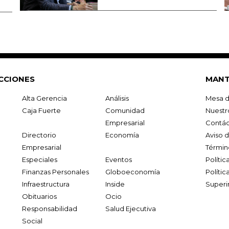
CCIONES
MANT
Alta Gerencia
Análisis
Mesa d
Caja Fuerte
Comunidad
Nuestr
Empresarial
Contác
Directorio
Economía
Aviso 
Empresarial
Términ
Especiales
Eventos
Políti
Finanzas Personales
Globoeconomía
Polític
Infraestructura
Inside
Superi
Obituarios
Ocio
Responsabilidad
Salud Ejecutiva
Social