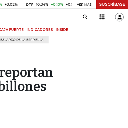
SUSCRÍBASE
02%
10,34%
+0,10%
+0,98%
$ 416,91
+$ 0,05
+0,01
DTF
UVR
VER MÁS
CAJA FUERTE
INDICADORES
INSIDE
BELARDO DE LA ESPRIELLA
 reportan
billones