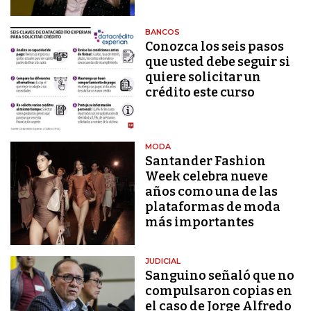
BANCOS
Conozca los seis pasos
que usted debe seguir si
quiere solicitar un
crédito este curso
MODA
Santander Fashion
Week celebra nueve
años como una de las
plataformas de moda
más importantes
JUDICIAL
Sanguino señaló que no
compulsaron copias en
el caso de Jorge Alfredo