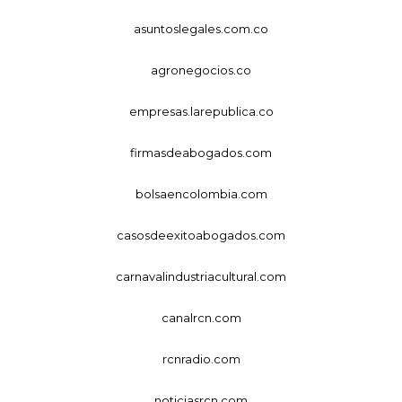
asuntoslegales.com.co
agronegocios.co
empresas.larepublica.co
firmasdeabogados.com
bolsaencolombia.com
casosdeexitoabogados.com
carnavalindustriacultural.com
canalrcn.com
rcnradio.com
noticiasrcn.com