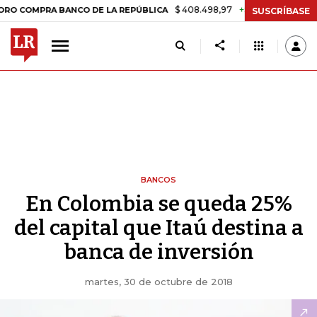
$ 408.498,97
+$ 8.753,81
+2,19%
RA BANCO DE LA REPÚBLICA
TA
SUSCRÍBASE
BANCOS
En Colombia se queda 25%
del capital que Itaú destina a
banca de inversión
martes, 30 de octubre de 2018