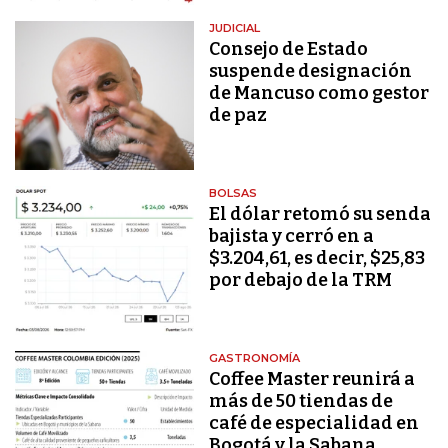
JUDICIAL
Consejo de Estado
suspende designación
de Mancuso como gestor
de paz
BOLSAS
El dólar retomó su senda
bajista y cerró en a
$3.204,61, es decir, $25,83
por debajo de la TRM
GASTRONOMÍA
Coffee Master reunirá a
más de 50 tiendas de
café de especialidad en
Bogotá y la Sabana