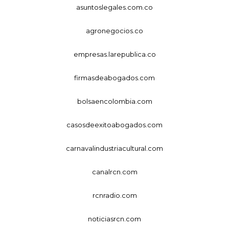
asuntoslegales.com.co
agronegocios.co
empresas.larepublica.co
firmasdeabogados.com
bolsaencolombia.com
casosdeexitoabogados.com
carnavalindustriacultural.com
canalrcn.com
rcnradio.com
noticiasrcn.com