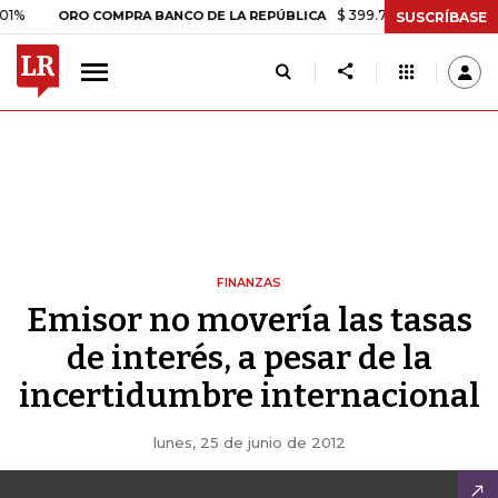
$ 399.745,16
+$ 2.295,71
+0,
ORO COMPRA BANCO DE LA REPÚBLICA
SUSCRÍBASE
FINANZAS
Emisor no movería las tasas
de interés, a pesar de la
incertidumbre internacional
lunes, 25 de junio de 2012