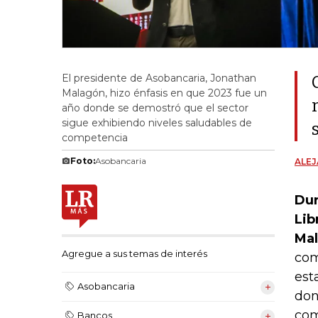
El presidente de Asobancaria, Jonathan
Malagón, hizo énfasis en que 2023 fue un
año donde se demostró que el sector
sigue exhibiendo niveles saludables de
competencia
Foto:
Asobancaria
ALE
Dur
Lib
Mal
Agregue a sus temas de interés
com
est
Asobancaria
don
com
Bancos