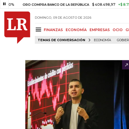
$ 408.498,97
+$ 8.753,81
+2
ORO COMPRA BANCO DE LA REPÚBLICA
DOMINGO, 09 DE AGOSTO DE 2026
FINANZAS
ECONOMÍA
EMPRESAS
OCIO
G
TEMAS DE CONVERSACIÓN
ECONOMÍA
GOBIE