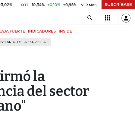
SUSCRÍBASE
10,34%
+0,10%
+0,98%
$ 417,01
+$ 0,05
+0,01%
DTF
UVR
VER MÁS
CAJA FUERTE
INDICADORES
INSIDE
BELARDO DE LA ESPRIELLA
irmó la
cia del sector
ano"