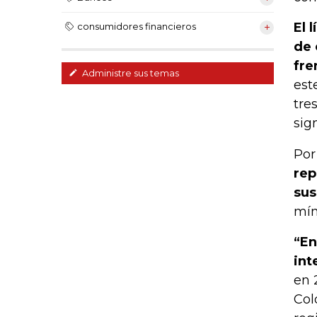
El 
consumidores financieros
de 
fre
Administre sus temas
est
tre
sig
Por
rep
sus
mín
“En
int
en 
Col