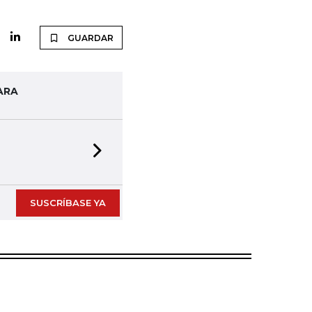
GUARDAR
ARA
Next slide
SUSCRÍBASE YA