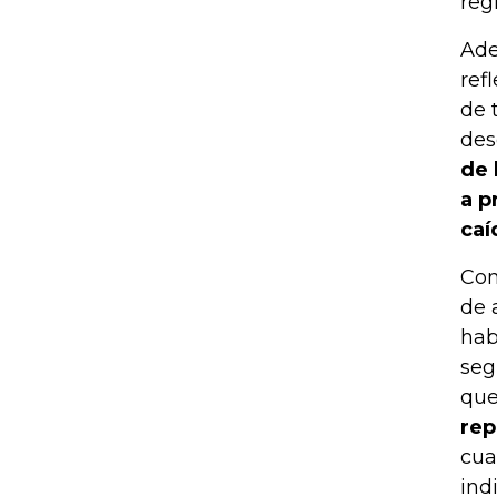
reg
Ade
ref
de 
des
de 
a p
caí
Con
de 
hab
seg
que
rep
cua
ind