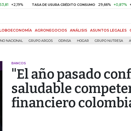
,19%
29,66%
+0,87%
+3,02%
TASA DE USURA CRÉDITO CONSUMO
LOBOECONOMÍA
AGRONEGOCIOS
ANÁLISIS
ASUNTOS LEGALES
RNO NACIONAL
GRUPO ARGOS
ODINSA
HOGAR
GRUPO NUTRESA
A
BANCOS
"El año pasado conf
saludable competen
financiero colombi