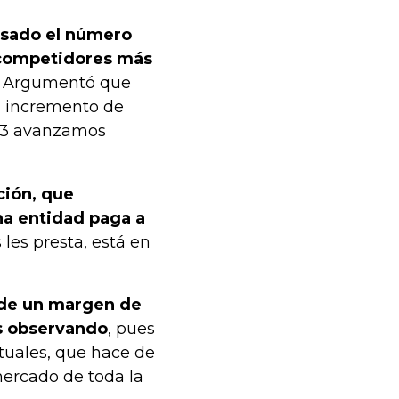
pasado el número
s competidores más
Argumentó que
un incremento de
023 avanzamos
ción, que
na entidad paga a
 les presta, está en
s de un margen de
s observando
, pues
tuales, que hace de
ercado de toda la