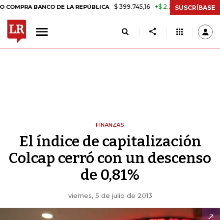
$ 399.745,16
+$ 2.295,71
+0,58%
RA BANCO DE LA REPÚBLICA
TAS
SUSCRÍBASE
FINANZAS
El índice de capitalización
Colcap cerró con un descenso
de 0,81%
viernes, 5 de julio de 2013