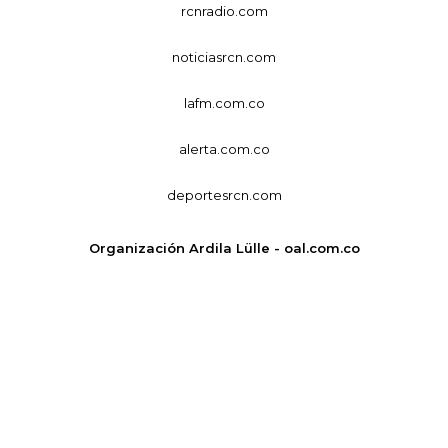
rcnradio.com
noticiasrcn.com
lafm.com.co
alerta.com.co
deportesrcn.com
Organización Ardila Lülle - oal.com.co