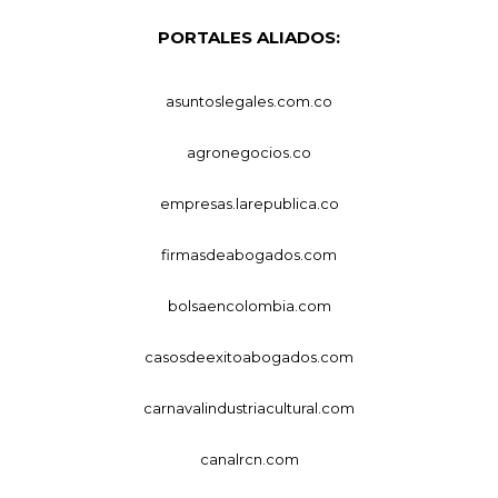
PORTALES ALIADOS:
asuntoslegales.com.co
agronegocios.co
empresas.larepublica.co
firmasdeabogados.com
bolsaencolombia.com
casosdeexitoabogados.com
carnavalindustriacultural.com
canalrcn.com