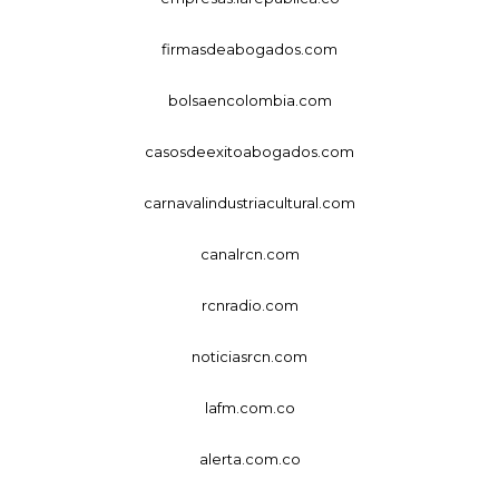
firmasdeabogados.com
bolsaencolombia.com
casosdeexitoabogados.com
carnavalindustriacultural.com
canalrcn.com
rcnradio.com
noticiasrcn.com
lafm.com.co
alerta.com.co