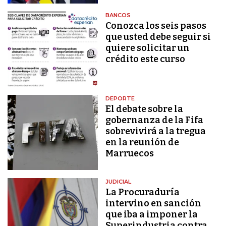
BANCOS
Conozca los seis pasos
que usted debe seguir si
quiere solicitar un
crédito este curso
DEPORTE
El debate sobre la
gobernanza de la Fifa
sobrevivirá a la tregua
en la reunión de
Marruecos
JUDICIAL
La Procuraduría
intervino en sanción
que iba a imponer la
Superindustria contra