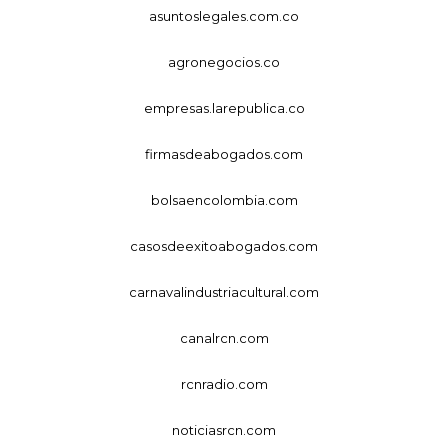
asuntoslegales.com.co
agronegocios.co
empresas.larepublica.co
firmasdeabogados.com
bolsaencolombia.com
casosdeexitoabogados.com
carnavalindustriacultural.com
canalrcn.com
rcnradio.com
noticiasrcn.com